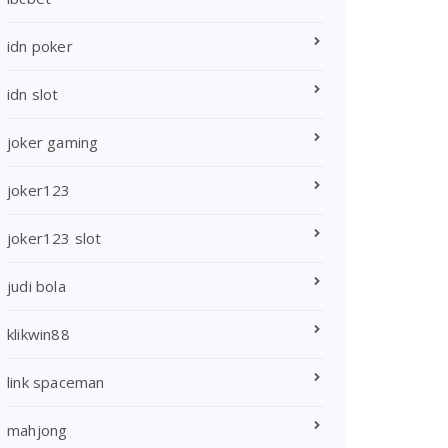
idn poker
idn slot
joker gaming
joker123
joker123 slot
judi bola
klikwin88
link spaceman
mahjong