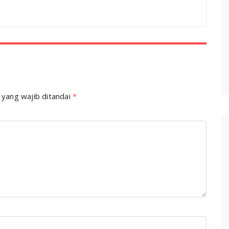
 yang wajib ditandai
*