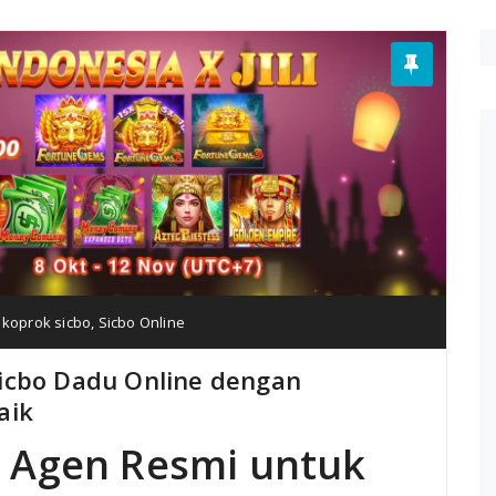
 koprok sicbo
,
Sicbo Online
icbo Dadu Online dengan
aik
 Agen Resmi untuk