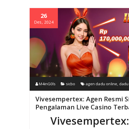
26
Des, 2024
M4inG0ls
sicbo
agen dadu online
,
dadu
Vivesempertex: Agen Resmi S
Pengalaman Live Casino Terb
Vivesempertex: