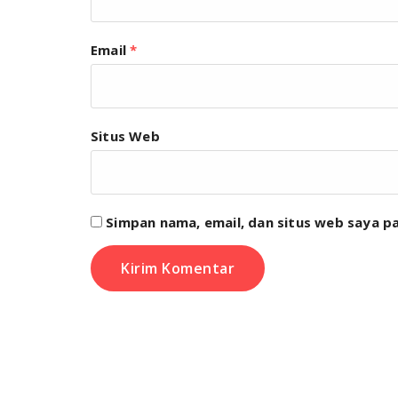
Email
*
Situs Web
Simpan nama, email, dan situs web saya p