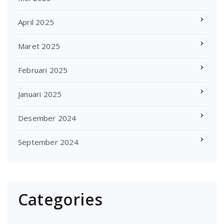
April 2025
Maret 2025
Februari 2025
Januari 2025
Desember 2024
September 2024
Categories