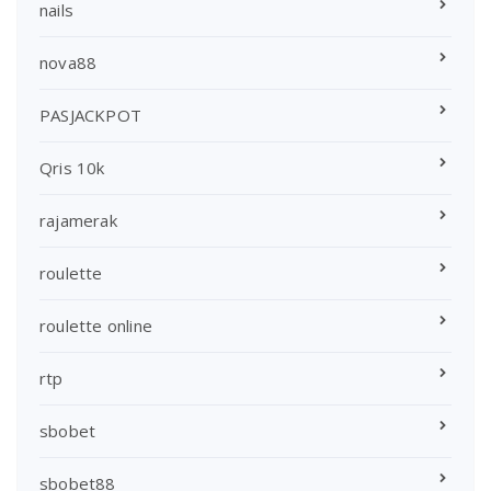
nails
nova88
PASJACKPOT
Qris 10k
rajamerak
roulette
roulette online
rtp
sbobet
sbobet88