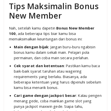
Tips Maksimalin Bonus
New Member
Nah, setelah kamu dapetin
Bonus New Member
100
, ada beberapa tips biar kamu bisa
memaksimalkan keuntungan dari bonus ini:
Main dengan bijak
: Jangan buru-buru ngabisin
bonus kamu dalam sekali main. Pelajari pola
permainan, dan coba main secara perlahan.
Cek syarat dan ketentuan
: Pastikan kamu baca
baik-baik syarat taruhan atau wagering
requirements yang berlaku. Biasanya, ada
beberapa ketentuan yang harus dipenuhi sebelum
kamu bisa menarik bonus.
Cari game dengan jackpot besar
: Kalau pengen
menang gede, coba mainkan game slot yang
punya jackpot maxwin gede. Siapa tahu,