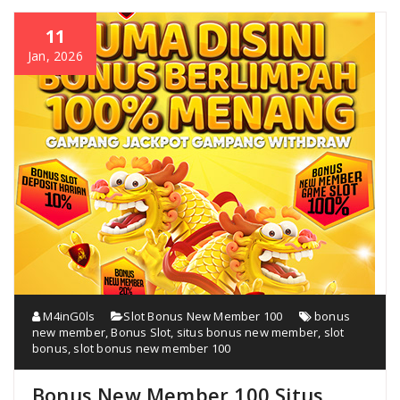
11
Jan, 2026
M4inG0ls
Slot Bonus New Member 100
bonus
new member
,
Bonus Slot
,
situs bonus new member
,
slot
bonus
,
slot bonus new member 100
Bonus New Member 100 Situs