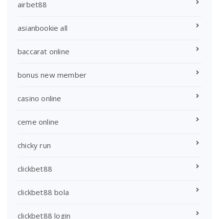
airbet88
asianbookie all
baccarat online
bonus new member
casino online
ceme online
chicky run
clickbet88
clickbet88 bola
clickbet88 login