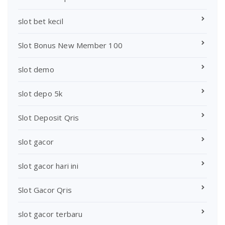
slot bet kecil
Slot Bonus New Member 100
slot demo
slot depo 5k
Slot Deposit Qris
slot gacor
slot gacor hari ini
Slot Gacor Qris
slot gacor terbaru