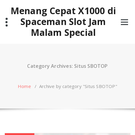
Skip
Menang Cepat X1000 di
to
content
Spaceman Slot Jam
Malam Special
Category Archives: Situs SBOTOP
Home
/
Archive by category "Situs SBOTOP"