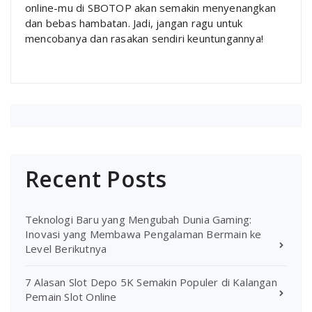
online-mu di SBOTOP akan semakin menyenangkan
dan bebas hambatan. Jadi, jangan ragu untuk
mencobanya dan rasakan sendiri keuntungannya!
Recent Posts
Teknologi Baru yang Mengubah Dunia Gaming:
Inovasi yang Membawa Pengalaman Bermain ke
Level Berikutnya
7 Alasan Slot Depo 5K Semakin Populer di Kalangan
Pemain Slot Online