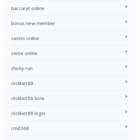
baccarat online
bonus new member
casino online
ceme online
chicky run
clickbet88
clickbet88 bola
clickbet88 login
cmd368