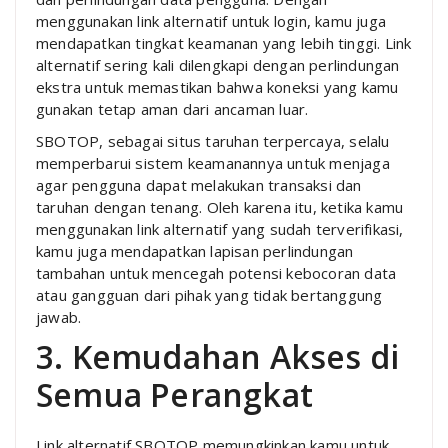
menggunakan link alternatif untuk login, kamu juga
mendapatkan tingkat keamanan yang lebih tinggi. Link
alternatif sering kali dilengkapi dengan perlindungan
ekstra untuk memastikan bahwa koneksi yang kamu
gunakan tetap aman dari ancaman luar.
SBOTOP, sebagai situs taruhan terpercaya, selalu
memperbarui sistem keamanannya untuk menjaga
agar pengguna dapat melakukan transaksi dan
taruhan dengan tenang. Oleh karena itu, ketika kamu
menggunakan link alternatif yang sudah terverifikasi,
kamu juga mendapatkan lapisan perlindungan
tambahan untuk mencegah potensi kebocoran data
atau gangguan dari pihak yang tidak bertanggung
jawab.
3. Kemudahan Akses di
Semua Perangkat
Link alternatif SBOTOP memungkinkan kamu untuk