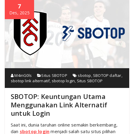
7
Des, 2025
M4inG0ls
Situs SBOTOP
sbotop
,
SBOTOP daftar
,
sbotop link alternatif
,
sbotop login
,
Situs SBOTOP
SBOTOP: Keuntungan Utama
Menggunakan Link Alternatif
untuk Login
Saat ini, dunia taruhan online semakin berkembang,
dan
sbotop login
menjadi salah satu situs pilihan