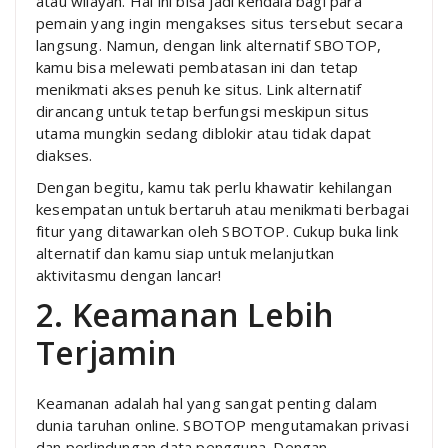
atau wilayah. Hal ini bisa jadi kendala bagi para
pemain yang ingin mengakses situs tersebut secara
langsung. Namun, dengan link alternatif SBOTOP,
kamu bisa melewati pembatasan ini dan tetap
menikmati akses penuh ke situs. Link alternatif
dirancang untuk tetap berfungsi meskipun situs
utama mungkin sedang diblokir atau tidak dapat
diakses.
Dengan begitu, kamu tak perlu khawatir kehilangan
kesempatan untuk bertaruh atau menikmati berbagai
fitur yang ditawarkan oleh SBOTOP. Cukup buka link
alternatif dan kamu siap untuk melanjutkan
aktivitasmu dengan lancar!
2. Keamanan Lebih
Terjamin
Keamanan adalah hal yang sangat penting dalam
dunia taruhan online. SBOTOP mengutamakan privasi
dan perlindungan data pengguna. Dengan