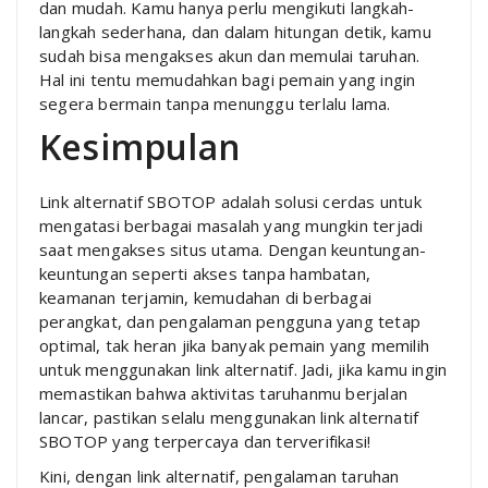
dan mudah. Kamu hanya perlu mengikuti langkah-
langkah sederhana, dan dalam hitungan detik, kamu
sudah bisa mengakses akun dan memulai taruhan.
Hal ini tentu memudahkan bagi pemain yang ingin
segera bermain tanpa menunggu terlalu lama.
Kesimpulan
Link alternatif SBOTOP adalah solusi cerdas untuk
mengatasi berbagai masalah yang mungkin terjadi
saat mengakses situs utama. Dengan keuntungan-
keuntungan seperti akses tanpa hambatan,
keamanan terjamin, kemudahan di berbagai
perangkat, dan pengalaman pengguna yang tetap
optimal, tak heran jika banyak pemain yang memilih
untuk menggunakan link alternatif. Jadi, jika kamu ingin
memastikan bahwa aktivitas taruhanmu berjalan
lancar, pastikan selalu menggunakan link alternatif
SBOTOP yang terpercaya dan terverifikasi!
Kini, dengan link alternatif, pengalaman taruhan