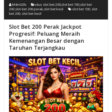
M4inG0ls
situs slot bet 200
,
slot bet 100
,
slot bet
200
,
slot bet 200 perak
,
slot bet kecil
slot bet 100
,
slot
bet 200
,
slot bet kecil
Slot Bet 200 Perak Jackpot
Progresif: Peluang Meraih
Kemenangan Besar dengan
Taruhan Terjangkau