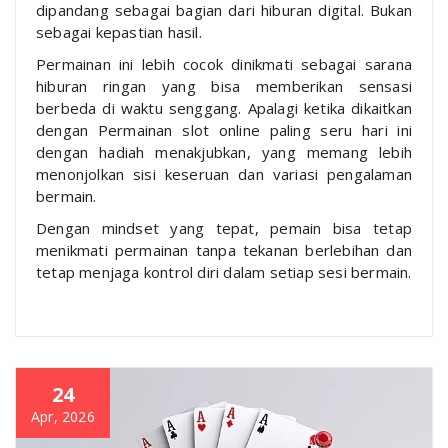
dipandang sebagai bagian dari hiburan digital. Bukan
sebagai kepastian hasil.
Permainan ini lebih cocok dinikmati sebagai sarana
hiburan ringan yang bisa memberikan sensasi
berbeda di waktu senggang. Apalagi ketika dikaitkan
dengan Permainan slot online paling seru hari ini
dengan hadiah menakjubkan, yang memang lebih
menonjolkan sisi keseruan dan variasi pengalaman
bermain.
Dengan mindset yang tepat, pemain bisa tetap
menikmati permainan tanpa tekanan berlebihan dan
tetap menjaga kontrol diri dalam setiap sesi bermain.
24
Apr, 2026