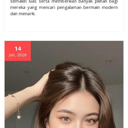
semakin luas serta memberikan banyak pilihan bagi
mereka yang mencari pengalaman bermain modern
dan menarik.
14
Jun, 2026