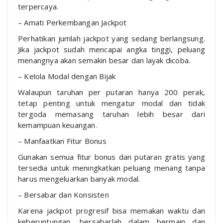
terpercaya.
– Amati Perkembangan Jackpot
Perhatikan jumlah jackpot yang sedang berlangsung.
Jika jackpot sudah mencapai angka tinggi, peluang
menangnya akan semakin besar dan layak dicoba.
– Kelola Modal dengan Bijak
Walaupun taruhan per putaran hanya 200 perak,
tetap penting untuk mengatur modal dan tidak
tergoda memasang taruhan lebih besar dari
kemampuan keuangan.
– Manfaatkan Fitur Bonus
Gunakan semua fitur bonus dan putaran gratis yang
tersedia untuk meningkatkan peluang menang tanpa
harus mengeluarkan banyak modal.
– Bersabar dan Konsisten
Karena jackpot progresif bisa memakan waktu dan
keberuntungan, bersabarlah dalam bermain dan