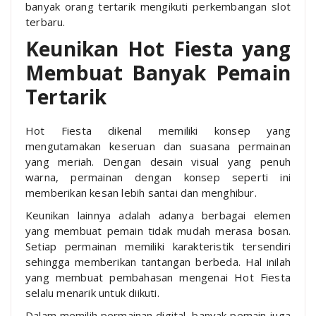
banyak orang tertarik mengikuti perkembangan slot
terbaru.
Keunikan Hot Fiesta yang
Membuat Banyak Pemain
Tertarik
Hot Fiesta dikenal memiliki konsep yang
mengutamakan keseruan dan suasana permainan
yang meriah. Dengan desain visual yang penuh
warna, permainan dengan konsep seperti ini
memberikan kesan lebih santai dan menghibur.
Keunikan lainnya adalah adanya berbagai elemen
yang membuat pemain tidak mudah merasa bosan.
Setiap permainan memiliki karakteristik tersendiri
sehingga memberikan tantangan berbeda. Hal inilah
yang membuat pembahasan mengenai Hot Fiesta
selalu menarik untuk diikuti.
Dalam memilih permainan digital, banyak pemain juga