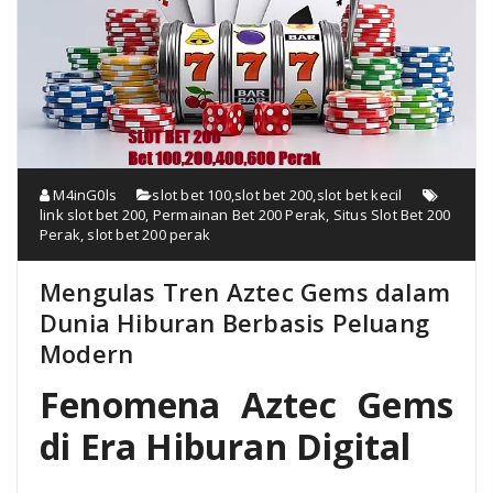
M4inG0ls
slot bet 100
,
slot bet 200
,
slot bet kecil
link slot bet 200
,
Permainan Bet 200 Perak
,
Situs Slot Bet 200
Perak
,
slot bet 200 perak
Mengulas Tren Aztec Gems dalam
Dunia Hiburan Berbasis Peluang
Modern
Fenomena Aztec Gems
di Era Hiburan Digital