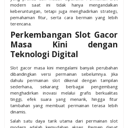
modern saat ini tidak hanya mengandalkan
keberuntungan, tetapi juga menghadirkan strategi,
pemahaman fitur, serta cara bermain yang lebih
terencana.
Perkembangan Slot Gacor
Masa Kini dengan
Teknologi Digital
Slot gacor masa kini mengalami banyak perubahan
dibandingkan versi permainan sebelumnya. Jika
dahulu permainan slot dikenal dengan tampilan
sederhana, sekarang berbagai pengembang
menghadirkan inovasi melalui grafis berkualitas
tinggi, efek suara yang menarik, hingga fitur
tambahan yang membuat permainan terasa lebih
dinamis.
Salah satu daya tarik utama dari permainan slot
modern adalah kemudahan akses. Pemain dapat