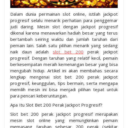
Dalam dunia permainan slot online, istilah jackpot
progresif selalu menarik perhatian para penggemar
judi daring. Mesin slot dengan jackpot progresif
dikenal karena menawarkan hadiah besar yang terus
bertambah seiring waktu dan jumlah taruhan dari
pemain lain. Salah satu pilihan menarik yang sedang
naik daun adalah
slot bet 200
perak jackpot
progresif. Dengan taruhan yang relatif kecil, pemain
berkesempatan meraih kemenangan besar yang bisa
mengubah hidup. Artikel ini akan membahas secara
lengkap mengenai slot bet 200 perak jackpot
progresif, keunggulan, tips bermain, serta mengapa
memilih mesin ini bisa menjadi pilihan tepat untuk
para pencari keberuntungan.
Apa Itu Slot Bet 200 Perak Jackpot Progresif?
Slot bet 200 perak jackpot progresif merupakan
mesin slot online yang memungkinkan pemain
memasang taruhan sebesar 200 perak (sekitar