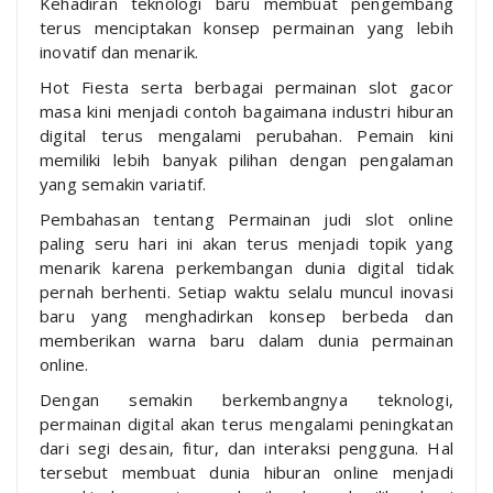
Kehadiran teknologi baru membuat pengembang
terus menciptakan konsep permainan yang lebih
inovatif dan menarik.
Hot Fiesta serta berbagai permainan slot gacor
masa kini menjadi contoh bagaimana industri hiburan
digital terus mengalami perubahan. Pemain kini
memiliki lebih banyak pilihan dengan pengalaman
yang semakin variatif.
Pembahasan tentang Permainan judi slot online
paling seru hari ini akan terus menjadi topik yang
menarik karena perkembangan dunia digital tidak
pernah berhenti. Setiap waktu selalu muncul inovasi
baru yang menghadirkan konsep berbeda dan
memberikan warna baru dalam dunia permainan
online.
Dengan semakin berkembangnya teknologi,
permainan digital akan terus mengalami peningkatan
dari segi desain, fitur, dan interaksi pengguna. Hal
tersebut membuat dunia hiburan online menjadi