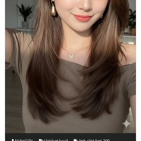
M4inG0ls
slot bet kecil
link slot bet 200
,