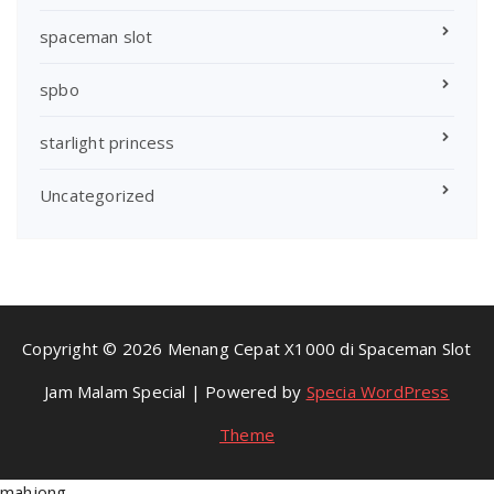
spaceman slot
spbo
starlight princess
Uncategorized
Copyright © 2026 Menang Cepat X1000 di Spaceman Slot
Jam Malam Special | Powered by
Specia WordPress
Theme
mahjong