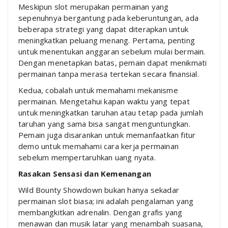
Meskipun slot merupakan permainan yang
sepenuhnya bergantung pada keberuntungan, ada
beberapa strategi yang dapat diterapkan untuk
meningkatkan peluang menang. Pertama, penting
untuk menentukan anggaran sebelum mulai bermain.
Dengan menetapkan batas, pemain dapat menikmati
permainan tanpa merasa tertekan secara finansial.
Kedua, cobalah untuk memahami mekanisme
permainan. Mengetahui kapan waktu yang tepat
untuk meningkatkan taruhan atau tetap pada jumlah
taruhan yang sama bisa sangat menguntungkan.
Pemain juga disarankan untuk memanfaatkan fitur
demo untuk memahami cara kerja permainan
sebelum mempertaruhkan uang nyata.
Rasakan Sensasi dan Kemenangan
Wild Bounty Showdown bukan hanya sekadar
permainan slot biasa; ini adalah pengalaman yang
membangkitkan adrenalin. Dengan grafis yang
menawan dan musik latar yang menambah suasana,