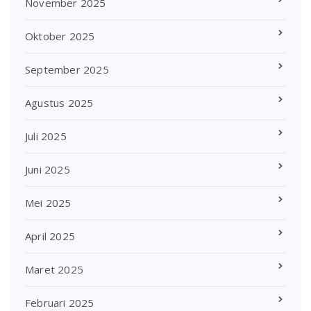
November 2025
Oktober 2025
September 2025
Agustus 2025
Juli 2025
Juni 2025
Mei 2025
April 2025
Maret 2025
Februari 2025