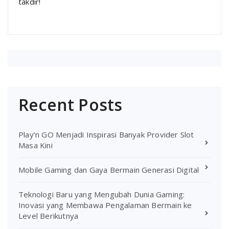
takdir!
Recent Posts
Play’n GO Menjadi Inspirasi Banyak Provider Slot
Masa Kini
Mobile Gaming dan Gaya Bermain Generasi Digital
Teknologi Baru yang Mengubah Dunia Gaming:
Inovasi yang Membawa Pengalaman Bermain ke
Level Berikutnya