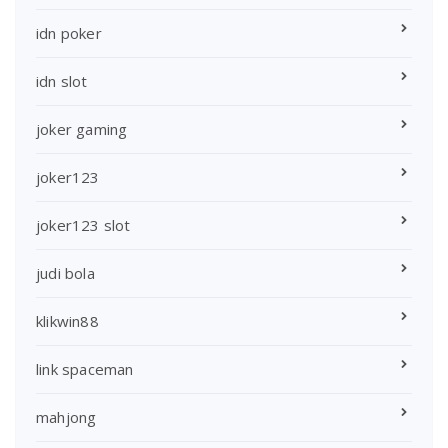
idn poker
idn slot
joker gaming
joker123
joker123 slot
judi bola
klikwin88
link spaceman
mahjong