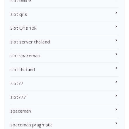
slot online
slot qris
Slot Qris 10k
slot server thailand
slot spaceman
slot thailand
slot77
slot777
spaceman
spaceman pragmatic