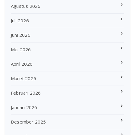
Agustus 2026
Juli 2026
Juni 2026
Mei 2026
April 2026
Maret 2026
Februari 2026
Januari 2026
Desember 2025