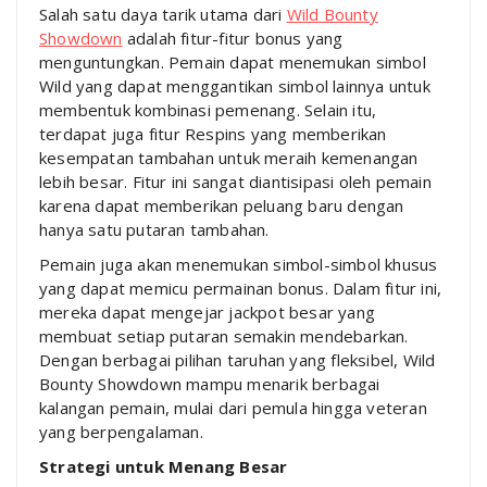
Salah satu daya tarik utama dari
Wild Bounty
Showdown
adalah fitur-fitur bonus yang
menguntungkan. Pemain dapat menemukan simbol
Wild yang dapat menggantikan simbol lainnya untuk
membentuk kombinasi pemenang. Selain itu,
terdapat juga fitur Respins yang memberikan
kesempatan tambahan untuk meraih kemenangan
lebih besar. Fitur ini sangat diantisipasi oleh pemain
karena dapat memberikan peluang baru dengan
hanya satu putaran tambahan.
Pemain juga akan menemukan simbol-simbol khusus
yang dapat memicu permainan bonus. Dalam fitur ini,
mereka dapat mengejar jackpot besar yang
membuat setiap putaran semakin mendebarkan.
Dengan berbagai pilihan taruhan yang fleksibel, Wild
Bounty Showdown mampu menarik berbagai
kalangan pemain, mulai dari pemula hingga veteran
yang berpengalaman.
Strategi untuk Menang Besar