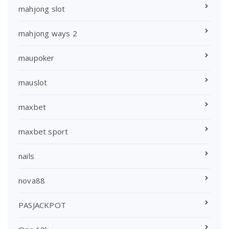
mahjong slot
mahjong ways 2
maupoker
mauslot
maxbet
maxbet sport
nails
nova88
PASJACKPOT