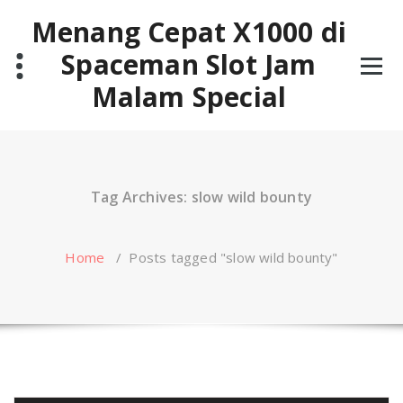
Skip
Menang Cepat X1000 di
to
content
Spaceman Slot Jam
Malam Special
Tag Archives: slow wild bounty
Home
/
Posts tagged "slow wild bounty"