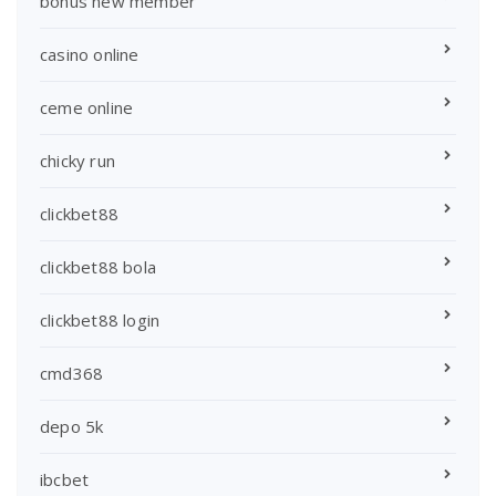
bonus new member
casino online
ceme online
chicky run
clickbet88
clickbet88 bola
clickbet88 login
cmd368
depo 5k
ibcbet