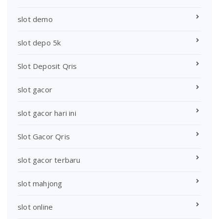
slot demo
slot depo 5k
Slot Deposit Qris
slot gacor
slot gacor hari ini
Slot Gacor Qris
slot gacor terbaru
slot mahjong
slot online