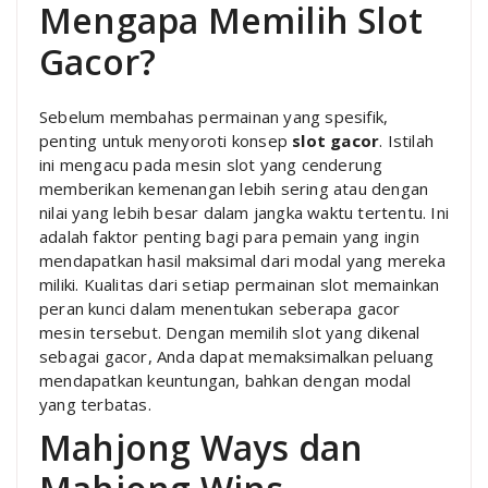
Mengapa Memilih Slot
Gacor?
Sebelum membahas permainan yang spesifik,
penting untuk menyoroti konsep
slot gacor
. Istilah
ini mengacu pada mesin slot yang cenderung
memberikan kemenangan lebih sering atau dengan
nilai yang lebih besar dalam jangka waktu tertentu. Ini
adalah faktor penting bagi para pemain yang ingin
mendapatkan hasil maksimal dari modal yang mereka
miliki. Kualitas dari setiap permainan slot memainkan
peran kunci dalam menentukan seberapa gacor
mesin tersebut. Dengan memilih slot yang dikenal
sebagai gacor, Anda dapat memaksimalkan peluang
mendapatkan keuntungan, bahkan dengan modal
yang terbatas.
Mahjong Ways dan