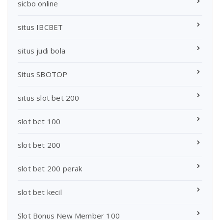
sicbo online
situs IBCBET
situs judi bola
Situs SBOTOP
situs slot bet 200
slot bet 100
slot bet 200
slot bet 200 perak
slot bet kecil
Slot Bonus New Member 100