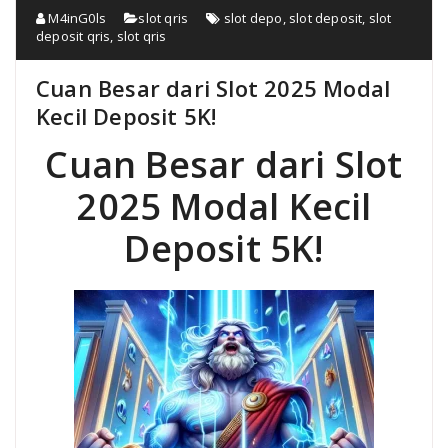
M4inG0ls
slot qris
slot depo
,
slot deposit
,
slot
deposit qris
,
slot qris
Cuan Besar dari Slot 2025 Modal
Kecil Deposit 5K!
Cuan Besar dari Slot
2025 Modal Kecil
Deposit 5K!