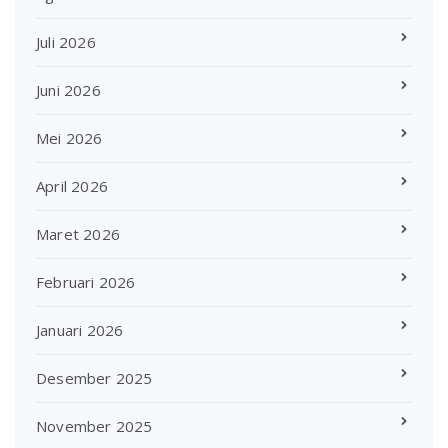
Juli 2026
Juni 2026
Mei 2026
April 2026
Maret 2026
Februari 2026
Januari 2026
Desember 2025
November 2025