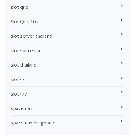
slot qris
Slot Qris 10k
slot server thailand
slot spaceman
slot thailand
slot77
slot777
spaceman
spaceman pragmatic