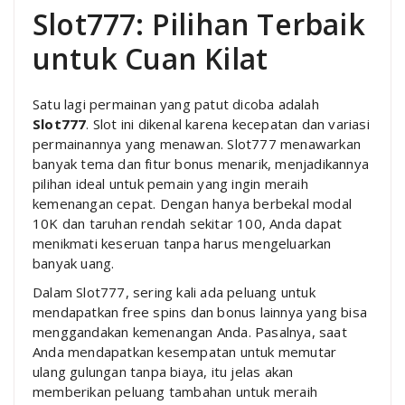
Slot777: Pilihan Terbaik
untuk Cuan Kilat
Satu lagi permainan yang patut dicoba adalah
Slot777
. Slot ini dikenal karena kecepatan dan variasi
permainannya yang menawan. Slot777 menawarkan
banyak tema dan fitur bonus menarik, menjadikannya
pilihan ideal untuk pemain yang ingin meraih
kemenangan cepat. Dengan hanya berbekal modal
10K dan taruhan rendah sekitar 100, Anda dapat
menikmati keseruan tanpa harus mengeluarkan
banyak uang.
Dalam Slot777, sering kali ada peluang untuk
mendapatkan free spins dan bonus lainnya yang bisa
menggandakan kemenangan Anda. Pasalnya, saat
Anda mendapatkan kesempatan untuk memutar
ulang gulungan tanpa biaya, itu jelas akan
memberikan peluang tambahan untuk meraih