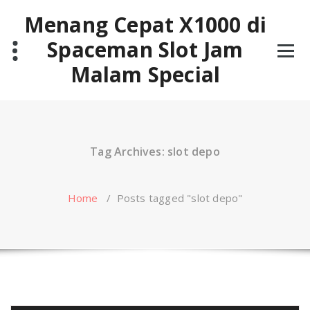
Skip
Menang Cepat X1000 di
to
content
Spaceman Slot Jam
Malam Special
Tag Archives: slot depo
Home
/
Posts tagged "slot depo"