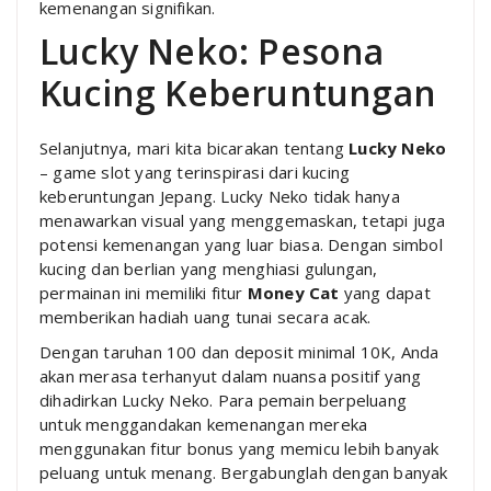
kemenangan signifikan.
Lucky Neko: Pesona
Kucing Keberuntungan
Selanjutnya, mari kita bicarakan tentang
Lucky Neko
– game slot yang terinspirasi dari kucing
keberuntungan Jepang. Lucky Neko tidak hanya
menawarkan visual yang menggemaskan, tetapi juga
potensi kemenangan yang luar biasa. Dengan simbol
kucing dan berlian yang menghiasi gulungan,
permainan ini memiliki fitur
Money Cat
yang dapat
memberikan hadiah uang tunai secara acak.
Dengan taruhan 100 dan deposit minimal 10K, Anda
akan merasa terhanyut dalam nuansa positif yang
dihadirkan Lucky Neko. Para pemain berpeluang
untuk menggandakan kemenangan mereka
menggunakan fitur bonus yang memicu lebih banyak
peluang untuk menang. Bergabunglah dengan banyak