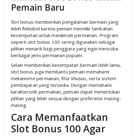
Pemain Baru
Slot bonus memberikan pengalaman bermain yang
lebih fleksibel karena pemain memiliki tambahan
kesempatan untuk menikmati permainan. Program
seperti slot bonus 100 sering digunakan sebagai
pilihan menarik bagi pengguna yang ingin mencoba
berbagai jenis permainan populer.
Selain memberikan kesempatan bermain lebih lama,
slot bonus juga membantu pemain memahami
mekanisme permainan, fitur khusus, serta sistem
pembayaran yang tersedia. Dengan memahami
karakteristik permainan, pemain dapat menentukan
pilihan yang lebih sesuai dengan preferensi masing-
masing.
Cara Memanfaatkan
Slot Bonus 100 Agar