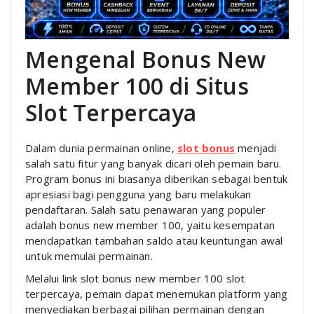
Mengenal Bonus New
Member 100 di Situs
Slot Terpercaya
Dalam dunia permainan online,
slot bonus
menjadi
salah satu fitur yang banyak dicari oleh pemain baru.
Program bonus ini biasanya diberikan sebagai bentuk
apresiasi bagi pengguna yang baru melakukan
pendaftaran. Salah satu penawaran yang populer
adalah bonus new member 100, yaitu kesempatan
mendapatkan tambahan saldo atau keuntungan awal
untuk memulai permainan.
Melalui link slot bonus new member 100 slot
terpercaya, pemain dapat menemukan platform yang
menyediakan berbagai pilihan permainan dengan