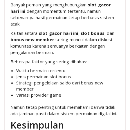
Banyak pemain yang menghubungkan
slot gacor
hari ini
dengan momentum tertentu, namun
sebenarnya hasil permainan tetap berbasis sistem
acak.
Kaitan antara
slot gacor hari ini
,
slot bonus
, dan
bonus new member
sering muncul dalam diskusi
komunitas karena semuanya berkaitan dengan
pengalaman bermain.
Beberapa faktor yang sering dibahas:
Waktu bermain tertentu
Jenis permainan slot bonus
Strategi pengelolaan saldo dari bonus new
member
Variasi provider game
Namun tetap penting untuk memahami bahwa tidak
ada jaminan pasti dalam sistem permainan digital ini.
Kesimpulan