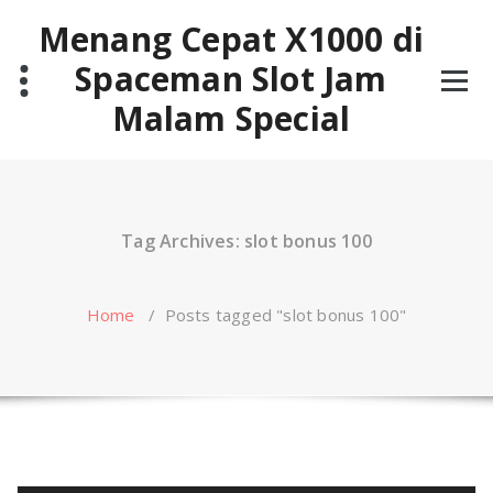
Skip
Menang Cepat X1000 di
to
content
Spaceman Slot Jam
Malam Special
Tag Archives: slot bonus 100
Home
/
Posts tagged "slot bonus 100"