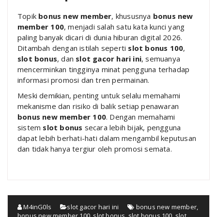
Topik
bonus new member
, khususnya
bonus new
member 100
, menjadi salah satu kata kunci yang
paling banyak dicari di dunia hiburan digital 2026.
Ditambah dengan istilah seperti
slot bonus 100
,
slot bonus
, dan
slot gacor hari ini
, semuanya
mencerminkan tingginya minat pengguna terhadap
informasi promosi dan tren permainan.
Meski demikian, penting untuk selalu memahami
mekanisme dan risiko di balik setiap penawaran
bonus new member 100
. Dengan memahami
sistem
slot bonus
secara lebih bijak, pengguna
dapat lebih berhati-hati dalam mengambil keputusan
dan tidak hanya tergiur oleh promosi semata.
M4inG0ls
slot gacor hari ini
bonus new member
,
bonus new member 100
,
slot bonus
,
slot bonus 100
,
slot