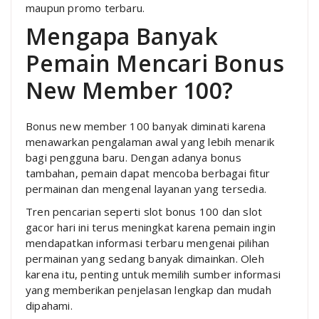
maupun promo terbaru.
Mengapa Banyak
Pemain Mencari Bonus
New Member 100?
Bonus new member 100 banyak diminati karena
menawarkan pengalaman awal yang lebih menarik
bagi pengguna baru. Dengan adanya bonus
tambahan, pemain dapat mencoba berbagai fitur
permainan dan mengenal layanan yang tersedia.
Tren pencarian seperti slot bonus 100 dan slot
gacor hari ini terus meningkat karena pemain ingin
mendapatkan informasi terbaru mengenai pilihan
permainan yang sedang banyak dimainkan. Oleh
karena itu, penting untuk memilih sumber informasi
yang memberikan penjelasan lengkap dan mudah
dipahami.