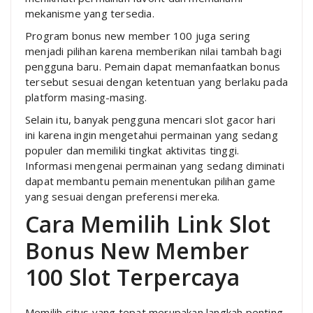
mekanisme yang tersedia.
Program bonus new member 100 juga sering
menjadi pilihan karena memberikan nilai tambah bagi
pengguna baru. Pemain dapat memanfaatkan bonus
tersebut sesuai dengan ketentuan yang berlaku pada
platform masing-masing.
Selain itu, banyak pengguna mencari slot gacor hari
ini karena ingin mengetahui permainan yang sedang
populer dan memiliki tingkat aktivitas tinggi.
Informasi mengenai permainan yang sedang diminati
dapat membantu pemain menentukan pilihan game
yang sesuai dengan preferensi mereka.
Cara Memilih Link Slot
Bonus New Member
100 Slot Terpercaya
Memilih situs yang tepat merupakan langkah penting