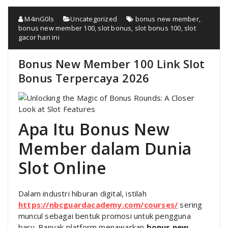
M4inG0ls
Uncategorized
bonus new member
,
bonus new member 100
,
slot bonus
,
slot bonus 100
,
slot
gacor hari ini
Bonus New Member 100 Link Slot
Bonus Terpercaya 2026
Apa Itu Bonus New
Member dalam Dunia
Slot Online
Dalam industri hiburan digital, istilah
https://nbcguardacademy.com/courses/
sering
muncul sebagai bentuk promosi untuk pengguna
baru. Banyak platform menawarkan
bonus new