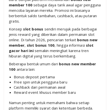
member 100
sebagai daya tarik awal agar pengguna
mencoba layanan mereka. Promosi ini biasanya
berbentuk saldo tambahan, cashback, atau putaran
gratis.
Konsep
slot bonus
sendiri merujuk pada berbagai
jenis reward yang diberikan dalam permainan slot
online. Di tahun 2026, pencarian terkait
bonus new
member
,
slot bonus 100
, hingga informasi
slot
gacor hari ini
semakin meningkat karena tren
hiburan digital yang terus berkembang.
Beberapa bentuk umum dari
bonus new member
100
antara lain:
Bonus deposit pertama
Free spin untuk pengguna baru
Cashback dari permainan awal
Reward event khusus member baru
Namun penting untuk memahami bahwa setiap
platform memiliki syarat dan ketentuan berbeda.