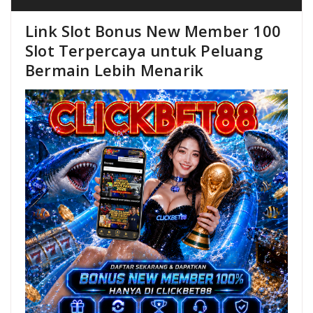
Link Slot Bonus New Member 100
Slot Terpercaya untuk Peluang
Bermain Lebih Menarik