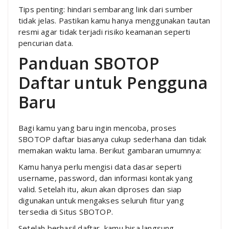
Tips penting: hindari sembarang link dari sumber
tidak jelas. Pastikan kamu hanya menggunakan tautan
resmi agar tidak terjadi risiko keamanan seperti
pencurian data.
Panduan SBOTOP
Daftar untuk Pengguna
Baru
Bagi kamu yang baru ingin mencoba, proses
SBOTOP daftar biasanya cukup sederhana dan tidak
memakan waktu lama. Berikut gambaran umumnya:
Kamu hanya perlu mengisi data dasar seperti
username, password, dan informasi kontak yang
valid. Setelah itu, akun akan diproses dan siap
digunakan untuk mengakses seluruh fitur yang
tersedia di Situs SBOTOP.
Setelah berhasil daftar, kamu bisa langsung