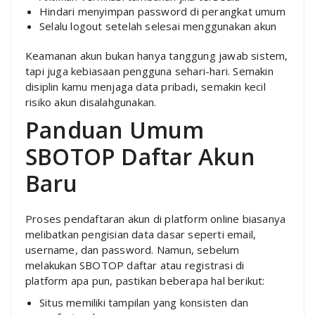
Hindari menyimpan password di perangkat umum
Selalu logout setelah selesai menggunakan akun
Keamanan akun bukan hanya tanggung jawab sistem,
tapi juga kebiasaan pengguna sehari-hari. Semakin
disiplin kamu menjaga data pribadi, semakin kecil
risiko akun disalahgunakan.
Panduan Umum
SBOTOP Daftar Akun
Baru
Proses pendaftaran akun di platform online biasanya
melibatkan pengisian data dasar seperti email,
username, dan password. Namun, sebelum
melakukan SBOTOP daftar atau registrasi di
platform apa pun, pastikan beberapa hal berikut:
Situs memiliki tampilan yang konsisten dan