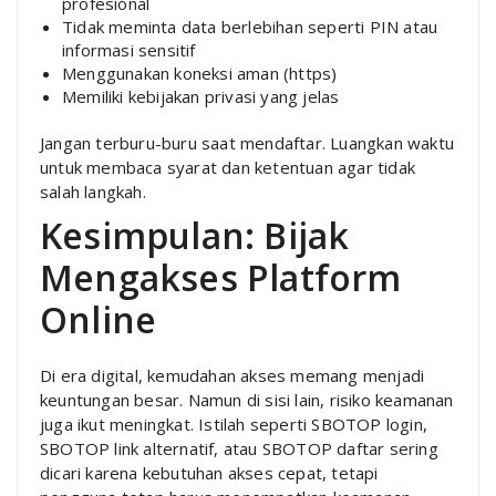
profesional
Tidak meminta data berlebihan seperti PIN atau
informasi sensitif
Menggunakan koneksi aman (https)
Memiliki kebijakan privasi yang jelas
Jangan terburu-buru saat mendaftar. Luangkan waktu
untuk membaca syarat dan ketentuan agar tidak
salah langkah.
Kesimpulan: Bijak
Mengakses Platform
Online
Di era digital, kemudahan akses memang menjadi
keuntungan besar. Namun di sisi lain, risiko keamanan
juga ikut meningkat. Istilah seperti SBOTOP login,
SBOTOP link alternatif, atau SBOTOP daftar sering
dicari karena kebutuhan akses cepat, tetapi