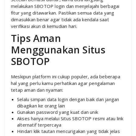
melakukan SBOTOP login dan menjelajahi berbagai
fitur yang ditawarkan. Pastikan semua data yang
dimasukkan benar agar tidak ada kendala saat
verifikasi akun di kemudian hari.
Tips Aman
Menggunakan Situs
SBOTOP
Meskipun platform ini cukup populer, ada beberapa
hal yang perlu kamu perhatikan agar pengalaman
tetap aman dan nyaman:
Selalu simpan data login dengan baik dan jangan
dibagikan ke orang lain
Gunakan password yang kuat dan unik
Akses hanya melalui Situs SBOTOP resmi atau link
alternatif terpercaya
Hindari klik tautan mencurigakan yang tidak jelas