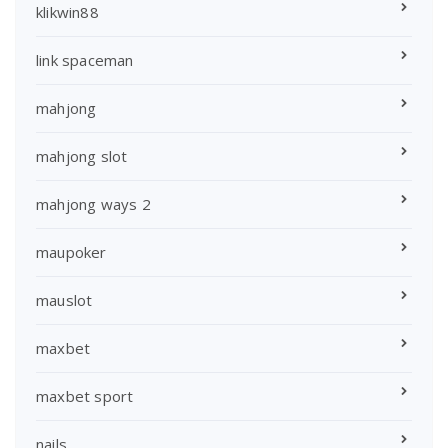
klikwin88
link spaceman
mahjong
mahjong slot
mahjong ways 2
maupoker
mauslot
maxbet
maxbet sport
nails