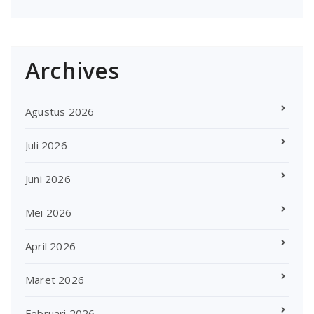
Archives
Agustus 2026
Juli 2026
Juni 2026
Mei 2026
April 2026
Maret 2026
Februari 2026