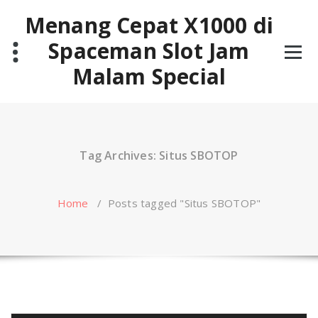
Skip
Menang Cepat X1000 di
to
content
Spaceman Slot Jam
Malam Special
Tag Archives: Situs SBOTOP
Home
/
Posts tagged "Situs SBOTOP"