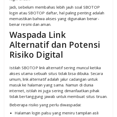
Jadi, sebelum membahas lebih jauh soal SBOTOP
login atau SBOTOP daftar, hal paling penting adalah
memastikan bahwa akses yang digunakan benar-
benar resmi dan aman.
Waspada Link
Alternatif dan Potensi
Risiko Digital
Istilah SBOTOP link alternatif sering muncul ketika
akses utama sebuah situs tidak bisa dibuka. Secara
umum, link alternatif adalah jalur cadangan untuk
masuk ke halaman yang sama. Namun di dunia
internet, istilah ini juga sering dimanfaatkan pihak
tidak bertanggung jawab untuk membuat situs tiruan.
Beberapa risiko yang perlu diwaspadai:
Halaman login palsu yang meniru tampilan asli