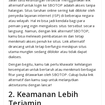
alternatif untuk login ke SBOTOP adalah akses tanpa
halangan. Situs taruhan online sering kali diblokir oleh
penyedia layanan internet (ISP) di beberapa negara
atau wilayah. Hal ini bisa jadi kendala bagi para
pemain yang ingin mengakses situs tersebut secara
langsung. Namun, dengan link alternatif SBOTOP,
kamu bisa melewati pembatasan ini dan tetap
menikmati akses penuh ke situs. Link alternatif
dirancang untuk tetap berfungsi meskipun situs
utama mungkin sedang diblokir atau tidak dapat
diakses.
Dengan begitu, kamu tak perlu khawatir kehilangan
kesempatan untuk bertaruh atau menikmati berbagai
fitur yang ditawarkan oleh SBOTOP. Cukup buka link
alternatif dan kamu siap untuk melanjutkan
aktivitasmu dengan lancar!
2. Keamanan Lebih
Terjamin