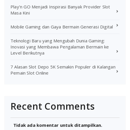
Play’n GO Menjadi Inspirasi Banyak Provider Slot
Masa Kini
Mobile Gaming dan Gaya Bermain Generasi Digital
Teknologi Baru yang Mengubah Dunia Gaming:
Inovasi yang Membawa Pengalaman Bermain ke
Level Berikutnya
7 Alasan Slot Depo 5K Semakin Populer di Kalangan
Pemain Slot Online
Recent Comments
Tidak ada komentar untuk ditampilkan.