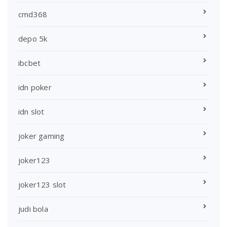
cmd368
depo 5k
ibcbet
idn poker
idn slot
joker gaming
joker123
joker123 slot
judi bola