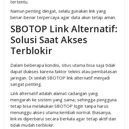
tertentu.
Namun penting diingat, selalu gunakan link yang
benar-benar terpercaya agar data akun tetap aman.
SBOTOP Link Alternatif:
Solusi Saat Akses
Terblokir
Dalam beberapa kondisi, situs utama bisa saja tidak
dapat diakses karena faktor teknis atau pembatasan
jaringan. Di sinilah SBOTOP link alternatif menjadi
sangat penting.
Link alternatif adalah alamat cadangan yang
mengarah ke sistem yang sama, sehingga pengguna
tetap bisa melakukan SBOTOP login tanpa harus
menunggu akses utama kembali normal. Biasanya,
link ini diperbarui secara berkala agar tetap aktif dan
tidak mudah terblokir.