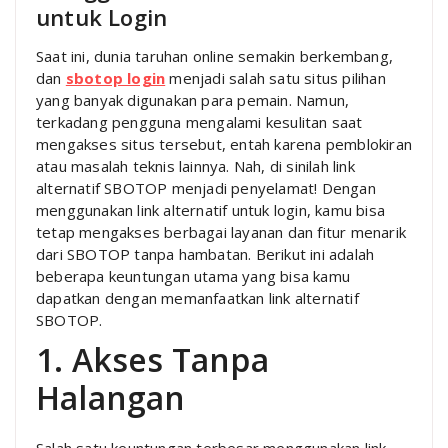
untuk Login
Saat ini, dunia taruhan online semakin berkembang,
dan
sbotop login
menjadi salah satu situs pilihan
yang banyak digunakan para pemain. Namun,
terkadang pengguna mengalami kesulitan saat
mengakses situs tersebut, entah karena pemblokiran
atau masalah teknis lainnya. Nah, di sinilah link
alternatif SBOTOP menjadi penyelamat! Dengan
menggunakan link alternatif untuk login, kamu bisa
tetap mengakses berbagai layanan dan fitur menarik
dari SBOTOP tanpa hambatan. Berikut ini adalah
beberapa keuntungan utama yang bisa kamu
dapatkan dengan memanfaatkan link alternatif
SBOTOP.
1. Akses Tanpa
Halangan
Salah satu keuntungan terbesar menggunakan link