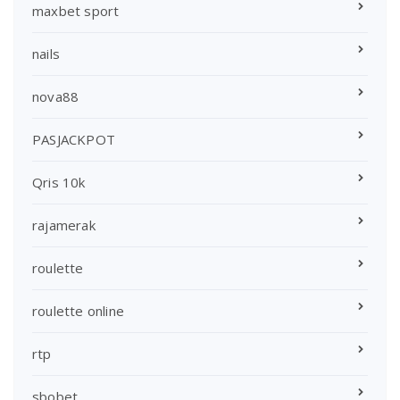
maxbet sport
nails
nova88
PASJACKPOT
Qris 10k
rajamerak
roulette
roulette online
rtp
sbobet