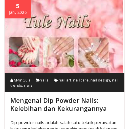
5
Jan, 2026
M4inG0ls
nails
nail art
,
nail care
,
nail design
,
nail
trends
,
nails
Mengenal Dip Powder Nails:
Kelebihan dan Kekurangannya
Dip powder nails adalah salah satu teknik perawatan
kuku yang belakangan ini semakin populer di kalangan