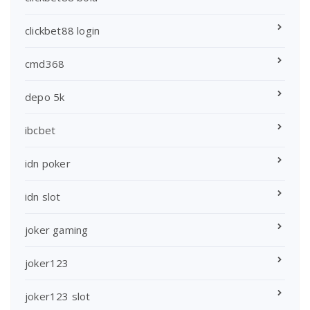
clickbet88 login
cmd368
depo 5k
ibcbet
idn poker
idn slot
joker gaming
joker123
joker123 slot