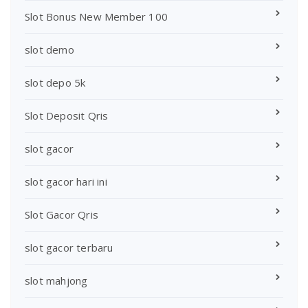
Slot Bonus New Member 100
slot demo
slot depo 5k
Slot Deposit Qris
slot gacor
slot gacor hari ini
Slot Gacor Qris
slot gacor terbaru
slot mahjong