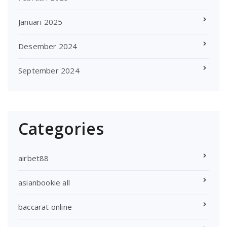
Januari 2025
Desember 2024
September 2024
Categories
airbet88
asianbookie all
baccarat online