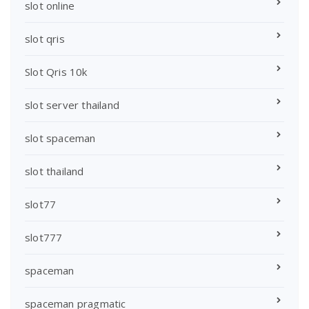
slot online
slot qris
Slot Qris 10k
slot server thailand
slot spaceman
slot thailand
slot77
slot777
spaceman
spaceman pragmatic