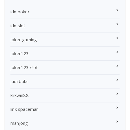
idn poker
idn slot
joker gaming
joker123
joker123 slot
judi bola
klikwin88
link spaceman
mahjong