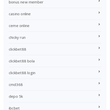
bonus new member
casino online
ceme online
chicky run
clickbet88
clickbet88 bola
clickbet88 login
cmd368
depo 5k
ibcbet