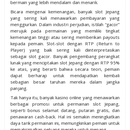
bermain yang lebih mendalam dan menarik.
Bicara mengenai kemenangan, banyak slot Jepang
yang sering kali menawarkan pembayaran yang
menggiurkan. Dalam industri perjudian, istilah “gacor”
merujuk pada permainan yang memiliki tingkat
kemenangan tinggi atau sering memberikan payouts
kepada pemain. Slot-slot dengan RTP (Return to
Player) yang baik sering kali diinterpretasikan
sebagai slot gacor. Banyak pengembang perangkat
lunak yang menciptakan slot Jepang dengan RTP 95%
ke atas, yang berarti bahwa secara teori, pemain
dapat berharap untuk mendapatkan kembali
sebagian besar taruhan mereka dalam jangka
panjang.
Tak hanya itu, banyak kasino online yang menawarkan
berbagai promosi untuk permainan slot Jepang,
seperti bonus selamat datang, putaran gratis, dan
penawaran cash-back. Hal ini semakin meningkatkan
daya tarik permainan ini, memungkinkan pemain untuk
memaksimalkan peluang mereka untuk menang.