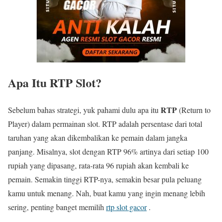
Apa Itu RTP Slot?
RTP
Sebelum bahas strategi, yuk pahami dulu apa itu
(Return to
Player) dalam permainan slot. RTP adalah persentase dari total
taruhan yang akan dikembalikan ke pemain dalam jangka
panjang. Misalnya, slot dengan RTP 96% artinya dari setiap 100
rupiah yang dipasang, rata-rata 96 rupiah akan kembali ke
pemain. Semakin tinggi RTP-nya, semakin besar pula peluang
kamu untuk menang. Nah, buat kamu yang ingin menang lebih
sering, penting banget memilih
rtp slot gacor
.