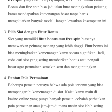
Bonus dan free spin bisa jadi jalan buat meningkatkan peluang
kamu mendapatkan kemenangan besar tanpa harus
mengeluarkan banyak modal. Jangan lewatkan kesempatan ini!
Pilih Slot dengan Fitur Bonus
fitur bonus
free spin
Slot yang memiliki
atau
biasanya
menawarkan peluang menang yang lebih tinggi. Fitur bonus ini
bisa meningkatkan kemenangan kamu secara signifikan. Jadi,
coba cari slot yang sering memberikan bonus atau pengali
besar agar permainan semakin seru dan menguntungkan!
Pantau Pola Permainan
Beberapa pemain percaya bahwa ada pola tertentu yang bisa
mempengaruhi kemenangan di slot. Kalau kamu main di
kasino online yang punya banyak pemain, cobalah perhatikan
pola permainan atau jam-jam di mana mesin slot lebih sering