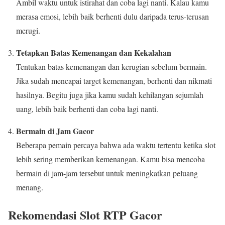
Ambil waktu untuk istirahat dan coba lagi nanti. Kalau kamu
merasa emosi, lebih baik berhenti dulu daripada terus-terusan
merugi.
Tetapkan Batas Kemenangan dan Kekalahan
Tentukan batas kemenangan dan kerugian sebelum bermain.
Jika sudah mencapai target kemenangan, berhenti dan nikmati
hasilnya. Begitu juga jika kamu sudah kehilangan sejumlah
uang, lebih baik berhenti dan coba lagi nanti.
Bermain di Jam Gacor
Beberapa pemain percaya bahwa ada waktu tertentu ketika slot
lebih sering memberikan kemenangan. Kamu bisa mencoba
bermain di jam-jam tersebut untuk meningkatkan peluang
menang.
Rekomendasi Slot RTP Gacor