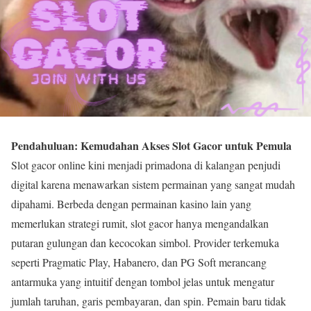
Pendahuluan: Kemudahan Akses Slot Gacor untuk Pemula
Slot gacor online kini menjadi primadona di kalangan penjudi
digital karena menawarkan sistem permainan yang sangat mudah
dipahami. Berbeda dengan permainan kasino lain yang
memerlukan strategi rumit, slot gacor hanya mengandalkan
putaran gulungan dan kecocokan simbol. Provider terkemuka
seperti Pragmatic Play, Habanero, dan PG Soft merancang
antarmuka yang intuitif dengan tombol jelas untuk mengatur
jumlah taruhan, garis pembayaran, dan spin. Pemain baru tidak