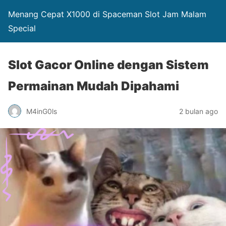
Menang Cepat X1000 di Spaceman Slot Jam Malam
Special
Slot Gacor Online dengan Sistem
Permainan Mudah Dipahami
M4inG0ls
2 bulan ago