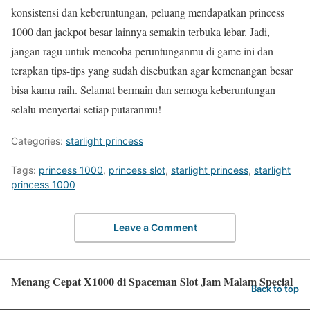
konsistensi dan keberuntungan, peluang mendapatkan princess
1000 dan jackpot besar lainnya semakin terbuka lebar. Jadi,
jangan ragu untuk mencoba peruntunganmu di game ini dan
terapkan tips-tips yang sudah disebutkan agar kemenangan besar
bisa kamu raih. Selamat bermain dan semoga keberuntungan
selalu menyertai setiap putaranmu!
Categories:
starlight princess
Tags:
princess 1000
,
princess slot
,
starlight princess
,
starlight
princess 1000
Leave a Comment
Menang Cepat X1000 di Spaceman Slot Jam Malam Special
Back to top