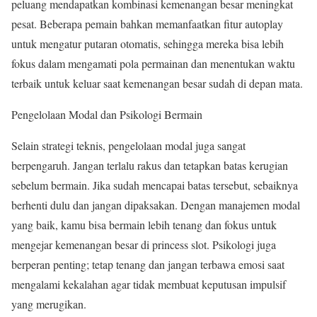
peluang mendapatkan kombinasi kemenangan besar meningkat
pesat. Beberapa pemain bahkan memanfaatkan fitur autoplay
untuk mengatur putaran otomatis, sehingga mereka bisa lebih
fokus dalam mengamati pola permainan dan menentukan waktu
terbaik untuk keluar saat kemenangan besar sudah di depan mata.
Pengelolaan Modal dan Psikologi Bermain
Selain strategi teknis, pengelolaan modal juga sangat
berpengaruh. Jangan terlalu rakus dan tetapkan batas kerugian
sebelum bermain. Jika sudah mencapai batas tersebut, sebaiknya
berhenti dulu dan jangan dipaksakan. Dengan manajemen modal
yang baik, kamu bisa bermain lebih tenang dan fokus untuk
mengejar kemenangan besar di princess slot. Psikologi juga
berperan penting; tetap tenang dan jangan terbawa emosi saat
mengalami kekalahan agar tidak membuat keputusan impulsif
yang merugikan.