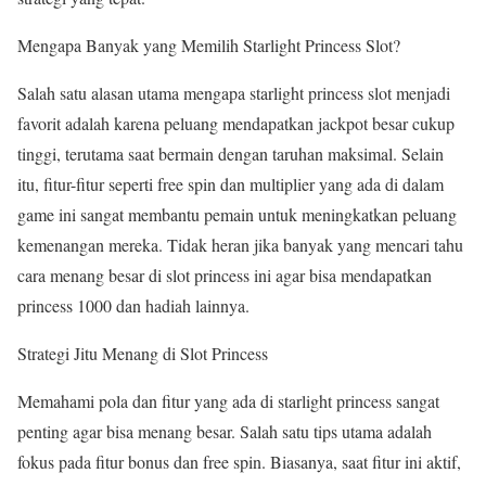
Mengapa Banyak yang Memilih Starlight Princess Slot?
Salah satu alasan utama mengapa starlight princess slot menjadi
favorit adalah karena peluang mendapatkan jackpot besar cukup
tinggi, terutama saat bermain dengan taruhan maksimal. Selain
itu, fitur-fitur seperti free spin dan multiplier yang ada di dalam
game ini sangat membantu pemain untuk meningkatkan peluang
kemenangan mereka. Tidak heran jika banyak yang mencari tahu
cara menang besar di slot princess ini agar bisa mendapatkan
princess 1000 dan hadiah lainnya.
Strategi Jitu Menang di Slot Princess
Memahami pola dan fitur yang ada di starlight princess sangat
penting agar bisa menang besar. Salah satu tips utama adalah
fokus pada fitur bonus dan free spin. Biasanya, saat fitur ini aktif,