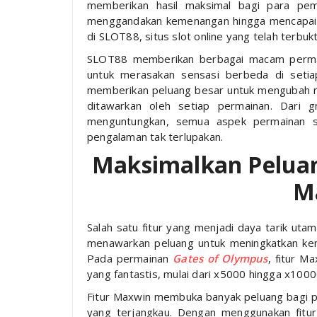
memberikan hasil maksimal bagi para pem
menggandakan kemenangan hingga mencapai 
di SLOT88, situs slot online yang telah terbukt
SLOT88 memberikan berbagai macam permai
untuk merasakan sensasi berbeda di setiap
memberikan peluang besar untuk mengubah na
ditawarkan oleh setiap permainan. Dari g
menguntungkan, semua aspek permainan s
pengalaman tak terlupakan.
Maksimalkan Pelua
M
Salah satu fitur yang menjadi daya tarik uta
menawarkan peluang untuk meningkatkan ke
Pada permainan
Gates of Olympus
, fitur M
yang fantastis, mulai dari x5000 hingga x100
Fitur Maxwin membuka banyak peluang bagi 
yang terjangkau. Dengan menggunakan fitur