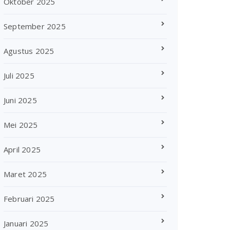
Oktober 2025
September 2025
Agustus 2025
Juli 2025
Juni 2025
Mei 2025
April 2025
Maret 2025
Februari 2025
Januari 2025