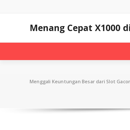
Skip
to
content
Menang Cepat X1000 di
Menggali Keuntungan Besar dari Slot Gacor