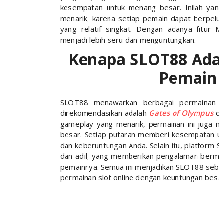
kesempatan untuk menang besar. Inilah yan
menarik, karena setiap pemain dapat berp
yang relatif singkat. Dengan adanya fitu
menjadi lebih seru dan menguntungkan.
Kenapa SLOT88 Ada
Pemain 
SLOT88 menawarkan berbagai permainan s
direkomendasikan adalah
Gates of Olympus
d
gameplay yang menarik, permainan ini juga
besar. Setiap putaran memberi kesempatan u
dan keberuntungan Anda. Selain itu, platfor
dan adil, yang memberikan pengalaman berm
pemainnya. Semua ini menjadikan SLOT88 sebag
permainan slot online dengan keuntungan bes