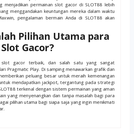
g menjadikan permainan slot gacor di SLOT88 lebih
eluang menggandakan keuntungan mereka dalam waktu
r Maxwin, pengalaman bermain Anda di SLOT88 akan
lah Pilihan Utama para
Slot Gacor?
lot gacor terbaik, dan salah satu yang sangat
ari Pragmatic Play. Di samping menawarkan grafik dan
 memberikan peluang besar untuk meraih kemenangan
ntuk mendapatkan jackpot, tergantung pada strategi
m SLOT88 terkenal dengan sistem permainan yang aman
ain yang menyenangkan dan tanpa masalah bagi para
ai pilihan utama bagi siapa saja yang ingin menikmati
ar.