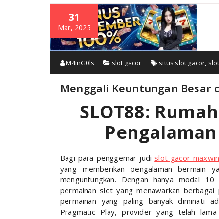
31
Mar, 2025
M4inG0ls
slot gacor
situs slot gacor
,
slo
Menggali Keuntungan Besar da
SLOT88: Rumah 
Pengalaman 
Bagi para penggemar judi
slot gacor maxwi
yang memberikan pengalaman bermain yan
menguntungkan. Dengan hanya modal 10 r
permainan slot yang menawarkan berbagai 
permainan yang paling banyak diminati a
Pragmatic Play, provider yang telah lam