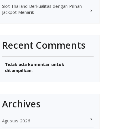
Slot Thailand Berkualitas dengan Pilihan
Jackpot Menarik
Recent Comments
Tidak ada komentar untuk
ditampilkan.
Archives
Agustus 2026