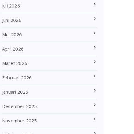
Juli 2026
Juni 2026
Mei 2026
April 2026
Maret 2026
Februari 2026
Januari 2026
Desember 2025
November 2025