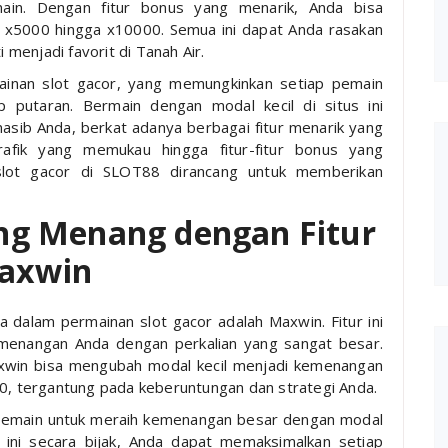
ain. Dengan fitur bonus yang menarik, Anda bisa
x5000 hingga x10000. Semua ini dapat Anda rasakan
i menjadi favorit di Tanah Air.
nan slot gacor, yang memungkinkan setiap pemain
 putaran. Bermain dengan modal kecil di situs ini
sib Anda, berkat adanya berbagai fitur menarik yang
rafik yang memukau hingga fitur-fitur bonus yang
lot gacor di SLOT88 dirancang untuk memberikan
ng Menang dengan Fitur
axwin
ma dalam permainan slot gacor adalah Maxwin. Fitur ini
menangan Anda dengan perkalian yang sangat besar.
axwin bisa mengubah modal kecil menjadi kemenangan
00, tergantung pada keberuntungan dan strategi Anda.
pemain untuk meraih kemenangan besar dengan modal
 ini secara bijak, Anda dapat memaksimalkan setiap