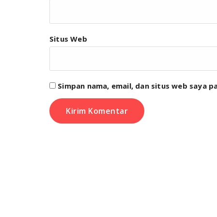
Situs Web
Simpan nama, email, dan situs web saya p