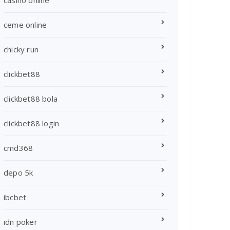
casino online
ceme online
chicky run
clickbet88
clickbet88 bola
clickbet88 login
cmd368
depo 5k
ibcbet
idn poker