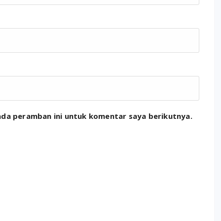
ada peramban ini untuk komentar saya berikutnya.