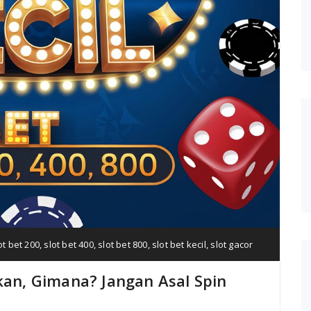
ot bet 200
,
slot bet 400
,
slot bet 800
,
slot bet kecil
,
slot gacor
ekan, Gimana? Jangan Asal Spin