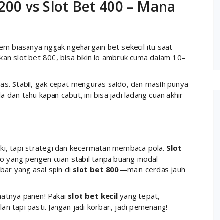
 200 vs Slot Bet 400 – Mana
stem biasanya nggak ngehargain bet sekecil itu saat
hkan slot bet 800, bisa bikin lo ambruk cuma dalam 10–
aras. Stabil, gak cepat menguras saldo, dan masih punya
a dan tahu kapan cabut, ini bisa jadi ladang cuan akhir
hoki, tapi strategi dan kecermatan membaca pola.
Slot
lo yang pengen cuan stabil tanpa buang modal
bar yang asal spin di
slot bet 800
—main cerdas jauh
saatnya panen! Pakai
slot bet kecil
yang tepat,
pelan tapi pasti. Jangan jadi korban, jadi pemenang!