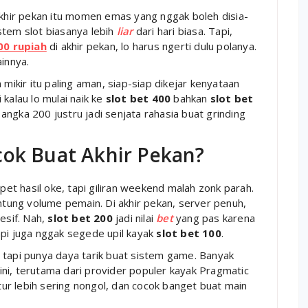
akhir pekan itu momen emas yang nggak boleh disia-
sistem slot biasanya lebih
liar
dari hari biasa. Tapi,
00 rupiah
di akhir pekan, lo harus ngerti dulu polanya.
ainnya.
 mikir itu paling aman, siap-siap dikejar kenyataan
kalau lo mulai naik ke
slot bet 400
bahkan
slot bet
 angka 200 justru jadi senjata rahasia buat grinding
cok Buat Akhir Pekan?
apet hasil oke, tapi giliran weekend malah zonk parah.
antung volume pemain. Di akhir pekan, server penuh,
esif. Nah,
slot bet 200
jadi nilai
bet
yang pas karena
api juga nggak segede upil kayak
slot bet 100
.
, tapi punya daya tarik buat sistem game. Banyak
ni, terutama dari provider populer kayak Pragmatic
itur lebih sering nongol, dan cocok banget buat main