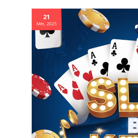
21
Mei, 2025