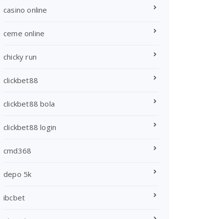
casino online
ceme online
chicky run
clickbet88
clickbet88 bola
clickbet88 login
cmd368
depo 5k
ibcbet