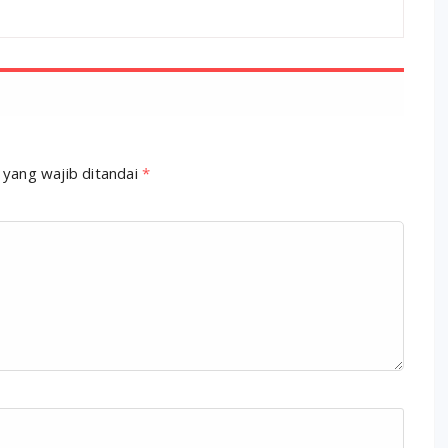
 yang wajib ditandai
*