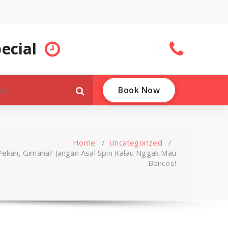
ecial
Book Now
Home
/
Uncategorized
/
 Pekan, Gimana? Jangan Asal Spin Kalau Nggak Mau
Boncos!