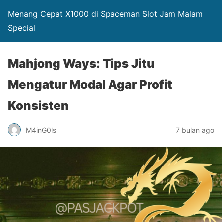
Menang Cepat X1000 di Spaceman Slot Jam Malam
Special
Mahjong Ways: Tips Jitu
Mengatur Modal Agar Profit
Konsisten
M4inG0ls
7 bulan ago