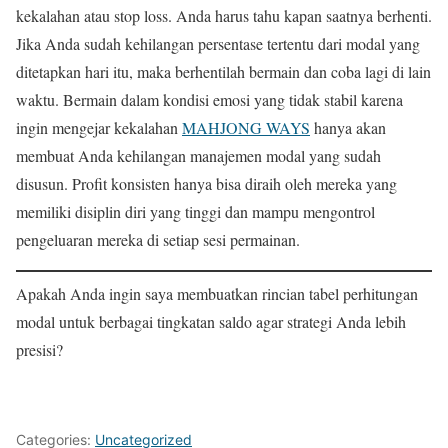
kekalahan atau stop loss. Anda harus tahu kapan saatnya berhenti.
Jika Anda sudah kehilangan persentase tertentu dari modal yang
ditetapkan hari itu, maka berhentilah bermain dan coba lagi di lain
waktu. Bermain dalam kondisi emosi yang tidak stabil karena
ingin mengejar kekalahan
MAHJONG WAYS
hanya akan
membuat Anda kehilangan manajemen modal yang sudah
disusun. Profit konsisten hanya bisa diraih oleh mereka yang
memiliki disiplin diri yang tinggi dan mampu mengontrol
pengeluaran mereka di setiap sesi permainan.
Apakah Anda ingin saya membuatkan rincian tabel perhitungan
modal untuk berbagai tingkatan saldo agar strategi Anda lebih
presisi?
Categories:
Uncategorized