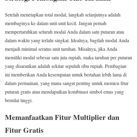
Setelah menetapkan total modal, langkah selanjutnya adalah
membaginya ke dalam unit-unit kecil. Jangan pernah
mempertaruhkan seluruh modal Anda dalam satu putaran atau
dalam waktu yang terlalu singkat. Idealnya, bagilah modal Anda
menjadi minimal seratus unit taruhan. Misalnya, jika Anda
memiliki modal sebesar satu juta rupiah, maka taruhan per putaran
yang disarankan adalah sekitar sepuluh ribu rupiah. Pembagian
ini memberikan Anda kesempatan untuk bertahan lebih lama di
dalam permainan, yang mana sangat penting untuk memicu fitur
putaran gratis atau mendapatkan kombinasi simbol emas yang
bernilai tinggi.
Memanfaatkan Fitur Multiplier dan
Fitur Gratis