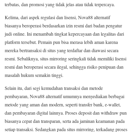
terbatas, dan promosi yang tidak jelas atau tidak terpercaya.
Kelima, dari aspek regulasi dan lisensi, Nova88 alternatif
biasanya beroperasi berdasarkan izin resmi dari badan pengatur
judi online. Ini menambah tingkat kepercayaan dan legalitas dari
platform tersebut. Pemain pun bisa merasa lebih aman karena
mereka bertransaksi di situs yang terdaftar dan diawasi secara
resmi. Sebaliknya, situs mirroring seringkali tidak memiliki lisensi
resmi dan beroperasi secara ilegal, sehingga risiko penipuan dan
masalah hukum semakin tinggi.
Selain itu, dari segi kemudahan transaksi dan metode
pembayaran, Nova88 alternatif umumnya menyediakan berbagai
metode yang aman dan modern, seperti transfer bank, e-wallet,
dan pembayaran digital lainnya. Proses deposit dan withdraw pun
biasanya cepat dan transparan, serta ada jaminan keamanan pada
setiap transaksi. Sedangkan pada situs mirroring, terkadang proses