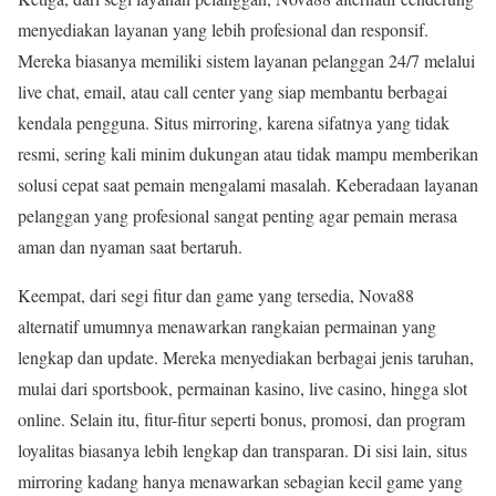
menyediakan layanan yang lebih profesional dan responsif.
Mereka biasanya memiliki sistem layanan pelanggan 24/7 melalui
live chat, email, atau call center yang siap membantu berbagai
kendala pengguna. Situs mirroring, karena sifatnya yang tidak
resmi, sering kali minim dukungan atau tidak mampu memberikan
solusi cepat saat pemain mengalami masalah. Keberadaan layanan
pelanggan yang profesional sangat penting agar pemain merasa
aman dan nyaman saat bertaruh.
Keempat, dari segi fitur dan game yang tersedia, Nova88
alternatif umumnya menawarkan rangkaian permainan yang
lengkap dan update. Mereka menyediakan berbagai jenis taruhan,
mulai dari sportsbook, permainan kasino, live casino, hingga slot
online. Selain itu, fitur-fitur seperti bonus, promosi, dan program
loyalitas biasanya lebih lengkap dan transparan. Di sisi lain, situs
mirroring kadang hanya menawarkan sebagian kecil game yang