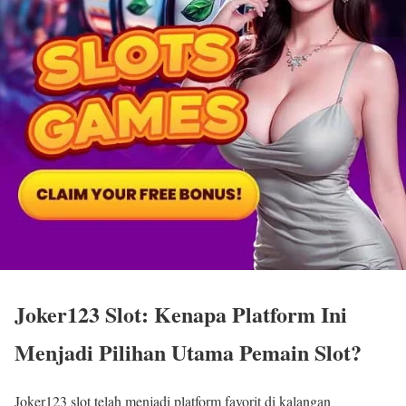
Joker123 Slot: Kenapa Platform Ini
Menjadi Pilihan Utama Pemain Slot?
Joker123 slot telah menjadi platform favorit di kalangan