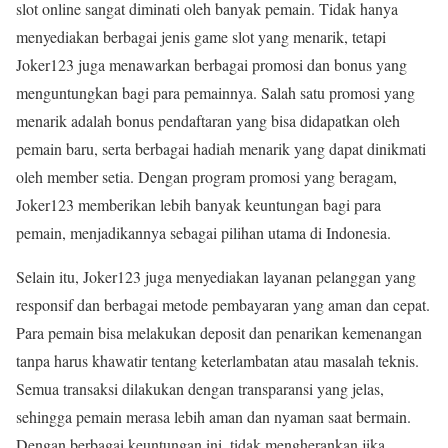
slot online sangat diminati oleh banyak pemain. Tidak hanya
menyediakan berbagai jenis game slot yang menarik, tetapi
Joker123 juga menawarkan berbagai promosi dan bonus yang
menguntungkan bagi para pemainnya. Salah satu promosi yang
menarik adalah bonus pendaftaran yang bisa didapatkan oleh
pemain baru, serta berbagai hadiah menarik yang dapat dinikmati
oleh member setia. Dengan program promosi yang beragam,
Joker123 memberikan lebih banyak keuntungan bagi para
pemain, menjadikannya sebagai pilihan utama di Indonesia.
Selain itu, Joker123 juga menyediakan layanan pelanggan yang
responsif dan berbagai metode pembayaran yang aman dan cepat.
Para pemain bisa melakukan deposit dan penarikan kemenangan
tanpa harus khawatir tentang keterlambatan atau masalah teknis.
Semua transaksi dilakukan dengan transparansi yang jelas,
sehingga pemain merasa lebih aman dan nyaman saat bermain.
Dengan berbagai keuntungan ini, tidak mengherankan jika