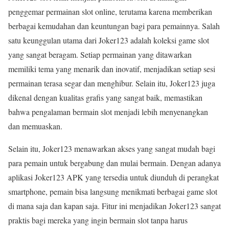
penggemar permainan slot online, terutama karena memberikan
berbagai kemudahan dan keuntungan bagi para pemainnya. Salah
satu keunggulan utama dari Joker123 adalah koleksi game slot
yang sangat beragam. Setiap permainan yang ditawarkan
memiliki tema yang menarik dan inovatif, menjadikan setiap sesi
permainan terasa segar dan menghibur. Selain itu, Joker123 juga
dikenal dengan kualitas grafis yang sangat baik, memastikan
bahwa pengalaman bermain slot menjadi lebih menyenangkan
dan memuaskan.
Selain itu, Joker123 menawarkan akses yang sangat mudah bagi
para pemain untuk bergabung dan mulai bermain. Dengan adanya
aplikasi Joker123 APK yang tersedia untuk diunduh di perangkat
smartphone, pemain bisa langsung menikmati berbagai game slot
di mana saja dan kapan saja. Fitur ini menjadikan Joker123 sangat
praktis bagi mereka yang ingin bermain slot tanpa harus