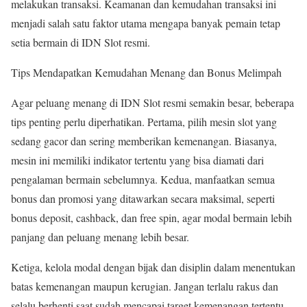
melakukan transaksi. Keamanan dan kemudahan transaksi ini
menjadi salah satu faktor utama mengapa banyak pemain tetap
setia bermain di IDN Slot resmi.
Tips Mendapatkan Kemudahan Menang dan Bonus Melimpah
Agar peluang menang di IDN Slot resmi semakin besar, beberapa
tips penting perlu diperhatikan. Pertama, pilih mesin slot yang
sedang gacor dan sering memberikan kemenangan. Biasanya,
mesin ini memiliki indikator tertentu yang bisa diamati dari
pengalaman bermain sebelumnya. Kedua, manfaatkan semua
bonus dan promosi yang ditawarkan secara maksimal, seperti
bonus deposit, cashback, dan free spin, agar modal bermain lebih
panjang dan peluang menang lebih besar.
Ketiga, kelola modal dengan bijak dan disiplin dalam menentukan
batas kemenangan maupun kerugian. Jangan terlalu rakus dan
selalu berhenti saat sudah mencapai target kemenangan tertentu.