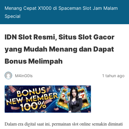
Menang Cepat X1000 di Spaceman Slot Jam Malam
Special
IDN Slot Resmi, Situs Slot Gacor
yang Mudah Menang dan Dapat
Bonus Melimpah
M4inG0ls
1 tahun ago
Dalam era digital saat ini, permainan slot online semakin diminati