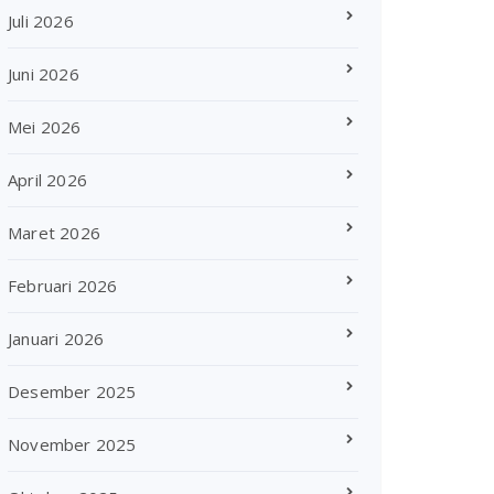
Juli 2026
Juni 2026
Mei 2026
April 2026
Maret 2026
Februari 2026
Januari 2026
Desember 2025
November 2025