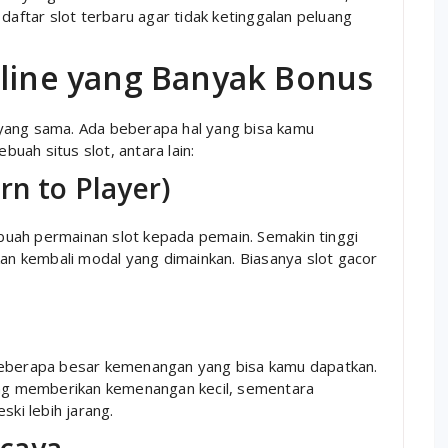
daftar slot terbaru agar tidak ketinggalan peluang
nline yang Banyak Bonus
yang sama. Ada beberapa hal yang bisa kamu
ah situs slot, antara lain:
rn to Player)
uah permainan slot kepada pemain. Semakin tinggi
 kembali modal yang dimainkan. Biasanya slot gacor
seberapa besar kemenangan yang bisa kamu dapatkan.
ring memberikan kemenangan kecil, sementara
ski lebih jarang.