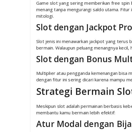
Game slot yang sering memberikan free spin 
menang tanpa mengurangi saldo utama. Fitur i
mitologi.
Slot dengan Jackpot Pro
Slot jenis ini menawarkan jackpot yang terus
bermain. Walaupun peluang menangnya kecil, 
Slot dengan Bonus Multi
Multiplier atau pengganda kemenangan bisa mem
dengan fitur ini sering dicari karena mampu m
Strategi Bermain Sl
Meskipun slot adalah permainan berbasis keb
membantu kamu bermain lebih efektif:
Atur Modal dengan Bij