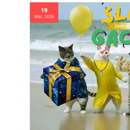
19
Mar, 2026