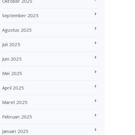
Oktober 2025
September 2025
Agustus 2025
Juli 2025
Juni 2025
Mei 2025
April 2025
Maret 2025
Februari 2025
Januari 2025