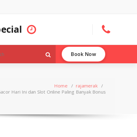
ecial
Book Now
Home
/
rajamerak
/
Gacor Hari Ini dan Slot Online Paling Banyak Bonus