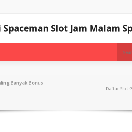
 Spaceman Slot Jam Malam Sp
Search
for:
Paling Banyak Bonus
Daftar Slot 