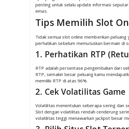
penting untuk selalu update informasi seputar 
emas.
Tips Memilih Slot O
Tidak semua slot online memberikan peluang 
perhatikan sebelum memutuskan bermain di sebu
1. Perhatikan RTP (Retu
RTP adalah persentase pengembalian dari seb
RTP, semakin besar peluang kamu mendapatkan
memiliki RTP di atas 96%.
2. Cek Volatilitas Game
Volatilitas menentukan seberapa sering dan 
Slot dengan volatilitas rendah cenderung se
volatilitas tinggi menawarkan jackpot besar me