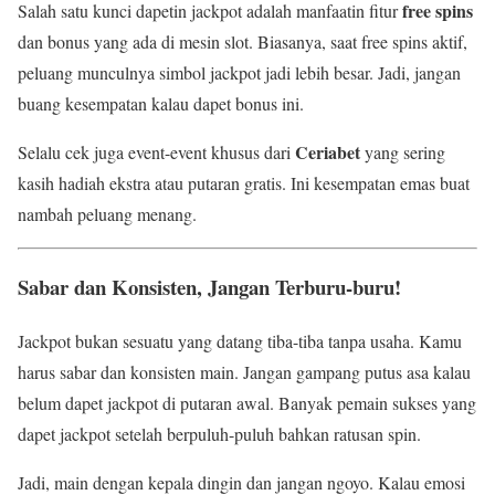
free spins
Salah satu kunci dapetin jackpot adalah manfaatin fitur
dan bonus yang ada di mesin slot. Biasanya, saat free spins aktif,
peluang munculnya simbol jackpot jadi lebih besar. Jadi, jangan
buang kesempatan kalau dapet bonus ini.
Ceriabet
Selalu cek juga event-event khusus dari
yang sering
kasih hadiah ekstra atau putaran gratis. Ini kesempatan emas buat
nambah peluang menang.
Sabar dan Konsisten, Jangan Terburu-buru!
Jackpot bukan sesuatu yang datang tiba-tiba tanpa usaha. Kamu
harus sabar dan konsisten main. Jangan gampang putus asa kalau
belum dapet jackpot di putaran awal. Banyak pemain sukses yang
dapet jackpot setelah berpuluh-puluh bahkan ratusan spin.
Jadi, main dengan kepala dingin dan jangan ngoyo. Kalau emosi