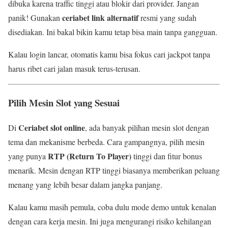
dibuka karena traffic tinggi atau blokir dari provider. Jangan
ceriabet link alternatif
panik! Gunakan
resmi yang sudah
disediakan. Ini bakal bikin kamu tetap bisa main tanpa gangguan.
Kalau login lancar, otomatis kamu bisa fokus cari jackpot tanpa
harus ribet cari jalan masuk terus-terusan.
Pilih Mesin Slot yang Sesuai
Ceriabet slot online
Di
, ada banyak pilihan mesin slot dengan
tema dan mekanisme berbeda. Cara gampangnya, pilih mesin
RTP (Return To Player)
yang punya
tinggi dan fitur bonus
menarik. Mesin dengan RTP tinggi biasanya memberikan peluang
menang yang lebih besar dalam jangka panjang.
Kalau kamu masih pemula, coba dulu mode demo untuk kenalan
dengan cara kerja mesin. Ini juga mengurangi risiko kehilangan