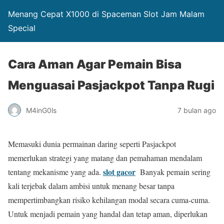
Menang Cepat X1000 di Spaceman Slot Jam Malam
Special
Cara Aman Agar Pemain Bisa
Menguasai Pasjackpot Tanpa Rugi
M4inG0ls
7 bulan ago
Memasuki dunia permainan daring seperti Pasjackpot
memerlukan strategi yang matang dan pemahaman mendalam
slot gacor
tentang mekanisme yang ada.
Banyak pemain sering
kali terjebak dalam ambisi untuk menang besar tanpa
mempertimbangkan risiko kehilangan modal secara cuma-cuma.
Untuk menjadi pemain yang handal dan tetap aman, diperlukan