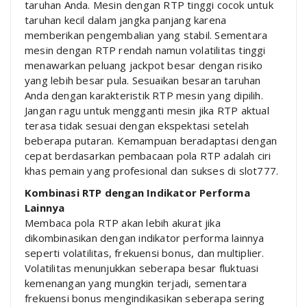
taruhan Anda. Mesin dengan RTP tinggi cocok untuk
taruhan kecil dalam jangka panjang karena
memberikan pengembalian yang stabil. Sementara
mesin dengan RTP rendah namun volatilitas tinggi
menawarkan peluang jackpot besar dengan risiko
yang lebih besar pula. Sesuaikan besaran taruhan
Anda dengan karakteristik RTP mesin yang dipilih.
Jangan ragu untuk mengganti mesin jika RTP aktual
terasa tidak sesuai dengan ekspektasi setelah
beberapa putaran. Kemampuan beradaptasi dengan
cepat berdasarkan pembacaan pola RTP adalah ciri
khas pemain yang profesional dan sukses di slot777.
Kombinasi RTP dengan Indikator Performa
Lainnya
Membaca pola RTP akan lebih akurat jika
dikombinasikan dengan indikator performa lainnya
seperti volatilitas, frekuensi bonus, dan multiplier.
Volatilitas menunjukkan seberapa besar fluktuasi
kemenangan yang mungkin terjadi, sementara
frekuensi bonus mengindikasikan seberapa sering