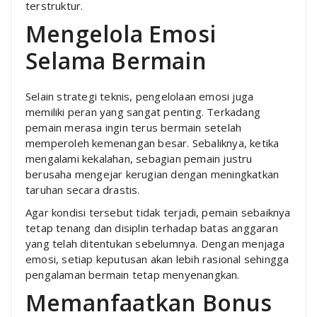
terstruktur.
Mengelola Emosi
Selama Bermain
Selain strategi teknis, pengelolaan emosi juga
memiliki peran yang sangat penting. Terkadang
pemain merasa ingin terus bermain setelah
memperoleh kemenangan besar. Sebaliknya, ketika
mengalami kekalahan, sebagian pemain justru
berusaha mengejar kerugian dengan meningkatkan
taruhan secara drastis.
Agar kondisi tersebut tidak terjadi, pemain sebaiknya
tetap tenang dan disiplin terhadap batas anggaran
yang telah ditentukan sebelumnya. Dengan menjaga
emosi, setiap keputusan akan lebih rasional sehingga
pengalaman bermain tetap menyenangkan.
Memanfaatkan Bonus