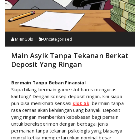
M4inG0ls
Uncategorized
Main Asyik Tanpa Tekanan Berkat
Deposit Yang Ringan
Bermain Tanpa Beban Finansial
Siapa bilang bermain game slot harus menguras
kantong? Dengan konsep deposit ringan, kini siapa
pun bisa menikmati sensasi
slot 5k
bermain tanpa
rasa cemas akan kehilangan uang banyak. Deposit
yang ringan memberikan kebebasan bagi pemain
untuk bereksperimen dengan berbagai jenis
permainan tanpa tekanan psikologis yang biasanya
muncul ketika mempertaruhkan nominal besar.