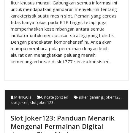
fitur khusus muncul. Gabungkan semua informasi ini
untuk mendapatkan gambaran menyeluruh tentang
karakteristik suatu mesin slot. Pemain yang cerdas
tidak hanya fokus pada RTP tinggi, tetapi juga
memperhatikan keseimbangan antara semua
indikator untuk menciptakan strategi yang holistik.
Dengan pendekatan komprehensif ini, Anda akan
mampu membaca pola permainan dengan lebih
akurat dan meningkatkan peluang meraih
kemenangan besar di slot777 secara konsisten.
M4inG0ls
Uncategorized
joker gaming
,
joker123
,
slot joker
,
slot joker123
Slot Joker123: Panduan Menarik
Mengenal Permainan Digital