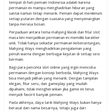
tempat di hati pemain Indonesia adalah karena
permainan ini mampu menghadirkan hiburan yang
santai namun tetap menarik. Pemain dapat menikmati
setiap putaran dengan suasana yang menyenangkan
tanpa merasa bosan.
Perpaduan antara tema mahjong klasik dan fitur slot
masa kini menjadikan permainan ini memiliki karakter
unik. Tidak hanya sekadar permainan keberuntungan,
Mahjong Ways menghadirkan pengalaman yang
penuh warna dengan berbagai kejutan di setiap sesi
bermain.
Bagi para pencinta slot online yang ingin mencoba
permainan dengan konsep berbeda, Mahjong Ways
bisa menjadi pilihan yang menarik. Dengan tampilan
elegan, fitur seru, dan gameplay yang mudah
dipahami, tidak mengherankan jika game ini terus
menjadi favorit banyak pemain.
Pada akhirnya, daya tarik Mahjong Ways bukan hanya
berasal dari nama besarnya, tetapi juga dari