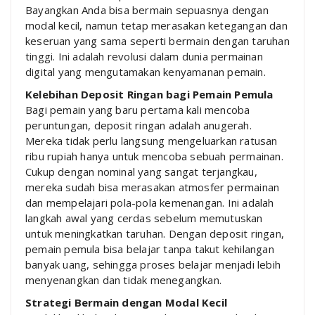
Bayangkan Anda bisa bermain sepuasnya dengan
modal kecil, namun tetap merasakan ketegangan dan
keseruan yang sama seperti bermain dengan taruhan
tinggi. Ini adalah revolusi dalam dunia permainan
digital yang mengutamakan kenyamanan pemain.
Kelebihan Deposit Ringan bagi Pemain Pemula
Bagi pemain yang baru pertama kali mencoba
peruntungan, deposit ringan adalah anugerah.
Mereka tidak perlu langsung mengeluarkan ratusan
ribu rupiah hanya untuk mencoba sebuah permainan.
Cukup dengan nominal yang sangat terjangkau,
mereka sudah bisa merasakan atmosfer permainan
dan mempelajari pola-pola kemenangan. Ini adalah
langkah awal yang cerdas sebelum memutuskan
untuk meningkatkan taruhan. Dengan deposit ringan,
pemain pemula bisa belajar tanpa takut kehilangan
banyak uang, sehingga proses belajar menjadi lebih
menyenangkan dan tidak menegangkan.
Strategi Bermain dengan Modal Kecil