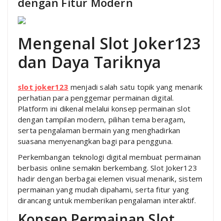
dengan Fitur Modern
Mengenal Slot Joker123
dan Daya Tariknya
slot joker123
menjadi salah satu topik yang menarik
perhatian para penggemar permainan digital.
Platform ini dikenal melalui konsep permainan slot
dengan tampilan modern, pilihan tema beragam,
serta pengalaman bermain yang menghadirkan
suasana menyenangkan bagi para pengguna.
Perkembangan teknologi digital membuat permainan
berbasis online semakin berkembang. Slot Joker123
hadir dengan berbagai elemen visual menarik, sistem
permainan yang mudah dipahami, serta fitur yang
dirancang untuk memberikan pengalaman interaktif.
Konsep Permainan Slot