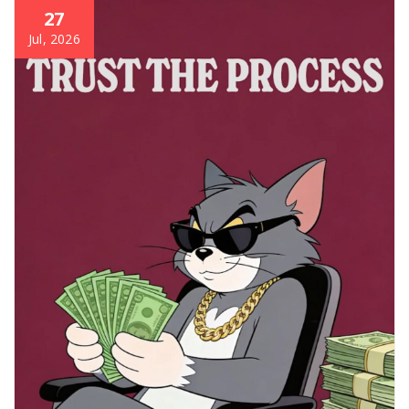
27
Jul, 2026