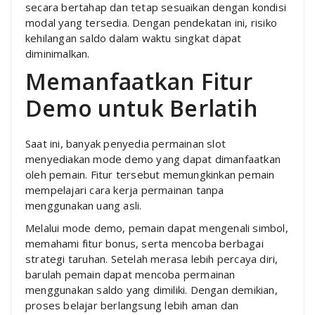
secara bertahap dan tetap sesuaikan dengan kondisi
modal yang tersedia. Dengan pendekatan ini, risiko
kehilangan saldo dalam waktu singkat dapat
diminimalkan.
Memanfaatkan Fitur
Demo untuk Berlatih
Saat ini, banyak penyedia permainan slot
menyediakan mode demo yang dapat dimanfaatkan
oleh pemain. Fitur tersebut memungkinkan pemain
mempelajari cara kerja permainan tanpa
menggunakan uang asli.
Melalui mode demo, pemain dapat mengenali simbol,
memahami fitur bonus, serta mencoba berbagai
strategi taruhan. Setelah merasa lebih percaya diri,
barulah pemain dapat mencoba permainan
menggunakan saldo yang dimiliki. Dengan demikian,
proses belajar berlangsung lebih aman dan