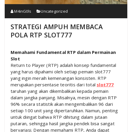
M4inG0ls
Uncategorized
STRATEGI AMPUH MEMBACA
POLA RTP SLOT777
Memahami Fundamental RTP dalam Permainan
Slot
Return to Player (RTP) adalah konsep fundamental
yang harus dipahami oleh setiap pemain slot777
yang ingin meraih kemenangan konsisten. RTP
merupakan persentase teoritis dari total
slot777
taruhan yang akan dikembalikan kepada pemain
dalam jangka panjang. Misalnya, mesin dengan RTP
96% secara statistik akan mengembalikan 96 dari
setiap 100 unit yang dipertaruhkan. Namun, penting
untuk diingat bahwa RTP dihitung dalam jutaan
putaran, sehingga hasil jangka pendek bisa sangat
bervariasi. Dengan memahami RTP, Anda dapat