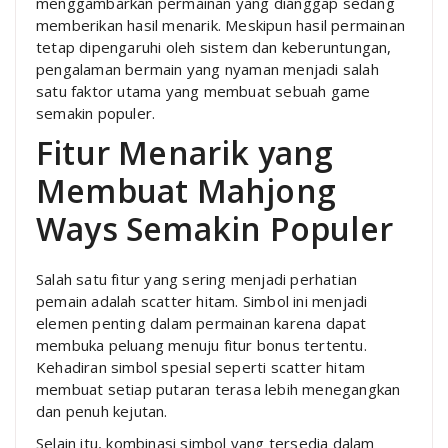
menggambarkan permainan yang dianggap sedang
memberikan hasil menarik. Meskipun hasil permainan
tetap dipengaruhi oleh sistem dan keberuntungan,
pengalaman bermain yang nyaman menjadi salah
satu faktor utama yang membuat sebuah game
semakin populer.
Fitur Menarik yang
Membuat Mahjong
Ways Semakin Populer
Salah satu fitur yang sering menjadi perhatian
pemain adalah scatter hitam. Simbol ini menjadi
elemen penting dalam permainan karena dapat
membuka peluang menuju fitur bonus tertentu.
Kehadiran simbol spesial seperti scatter hitam
membuat setiap putaran terasa lebih menegangkan
dan penuh kejutan.
Selain itu, kombinasi simbol yang tersedia dalam