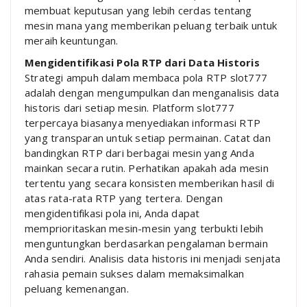
membuat keputusan yang lebih cerdas tentang
mesin mana yang memberikan peluang terbaik untuk
meraih keuntungan.
Mengidentifikasi Pola RTP dari Data Historis
Strategi ampuh dalam membaca pola RTP slot777
adalah dengan mengumpulkan dan menganalisis data
historis dari setiap mesin. Platform slot777
terpercaya biasanya menyediakan informasi RTP
yang transparan untuk setiap permainan. Catat dan
bandingkan RTP dari berbagai mesin yang Anda
mainkan secara rutin. Perhatikan apakah ada mesin
tertentu yang secara konsisten memberikan hasil di
atas rata-rata RTP yang tertera. Dengan
mengidentifikasi pola ini, Anda dapat
memprioritaskan mesin-mesin yang terbukti lebih
menguntungkan berdasarkan pengalaman bermain
Anda sendiri. Analisis data historis ini menjadi senjata
rahasia pemain sukses dalam memaksimalkan
peluang kemenangan.